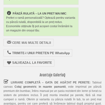
PÂNZĂ RULATĂ – LA UN PRET MAI MIC
:
Preferi o ramă personalizată? Optează pentru varianta
cu pânză rulată, disponibilă la un preț redus.
Economiile obținute îți pot acoperi costul înrămării la
un magazin din orașul tău.
CERE MAI MULTE DETALII
TRIMITE-I UNUI PRIETEN PE WhatsApp
SALVEAZA-L LA FAVORITE
Avantaje GaleriaQ
LIVRARE COMPLETĂ – GATA DE AGĂȚAT PE PERETE:
Tabloul
canvas
Colaj geometric in nuante pamantii
, este imprimat pe pânză
premium din bumbac, întins manual pe un șasiu rezistent din lemn și livrat cu
sistem de prindere inclus. Îl poți monta imediat pe perete, fără să mai
cumperi o ramă. Oferim și varianta cu pânza rulată în tub, la un preț mai
avantajos, pentru cei care preferă să înrămeze tabloul după propriul gust.