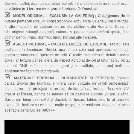
Cumperi, astfel, doar pânza rulată mai ieftin si o poti duce la înrămat direct in
localitatea ta.
Livrarea este gratuită oriunde în România.
MODEL ORIGINAL – EXCLUSIV LA GALERIAQ :
Colaj geometric in
nuante pamantii
este un model disponibil exclusiv la GaleriaQ. Nu îl vei găsi
în alte magazine de tablouri sau pe alte platforme din România. Designul
său original adaugă eleganță, culoare și personalitate oricărui spațiu, fiind
potrivit pentru living, dormitor, birou, hol sau alte încăperi.
ASPECT PICTURAL – CALITATE GICLÉE DE EXCEPȚIE:
Tabloul este
realizat prin imprimare Giclée, una dintre cele mai apreciate tehnologii
pentru reproducerea operelor de artă. Culorile sunt intense, detaliile foarte
clare, iar textura pânzei oferă un aspect apropiat de cel al unui tablou pictat
manual. Obții astfel un decor elegant și de calitate, la un preț mult mai
accesibil decât o pictură originală.
MATERIALE PREMIUM – DURABILITATE ȘI ESTETICĂ:
Folosim
pânză groasă din bumbac, similară celei utilizate de artiști profesioniști.
Imprimarea este protejată cu un strat de lac satinat, rezistent la razele UV,
praf și zgârieturi, pentru ca tabloul să își păstreze culorile vii ani la rând.
Șasiul din lemn este solid și durabil, iar fiecare tablou este livrat gata de
expus. Va invitam sa cititi mai multe despre cum realizam tablourile canvas
abstracte de tip Giclée:
AICI
>>