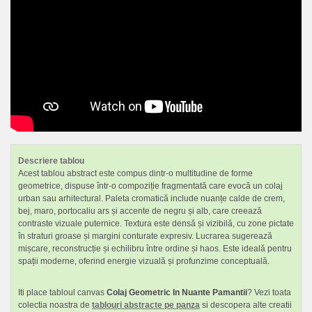
Descriere tablou
Acest tablou abstract este compus dintr-o multitudine de forme
geometrice, dispuse într-o compoziție fragmentată care evocă un colaj
urban sau arhitectural. Paleta cromatică include nuanțe calde de crem,
bej, maro, portocaliu ars și accente de negru și alb, care creează
contraste vizuale puternice. Textura este densă și vizibilă, cu zone pictate
în straturi groase și margini conturate expresiv. Lucrarea sugerează
mișcare, reconstrucție și echilibru între ordine și haos. Este ideală pentru
spații moderne, oferind energie vizuală și profunzime conceptuală.
Iti place tabloul canvas
Colaj Geometric In Nuante Pamantii
? Vezi toata
colectia noastra de
tablouri abstracte pe panza
si descopera alte creatii