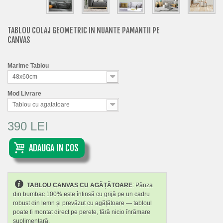
TABLOU COLAJ GEOMETRIC IN NUANTE PAMANTII PE
CANVAS
Marime Tablou
48x60cm
Mod Livrare
Tablou cu agatatoare
390 LEI
ADAUGA IN COS
TABLOU CANVAS CU AGĂȚĂTOARE
: Pânza
din bumbac 100% este întinsă cu grijă pe un cadru
robust din lemn și prevăzut cu agățătoare — tabloul
poate fi montat direct pe perete, fără nicio înrămare
suplimentară.