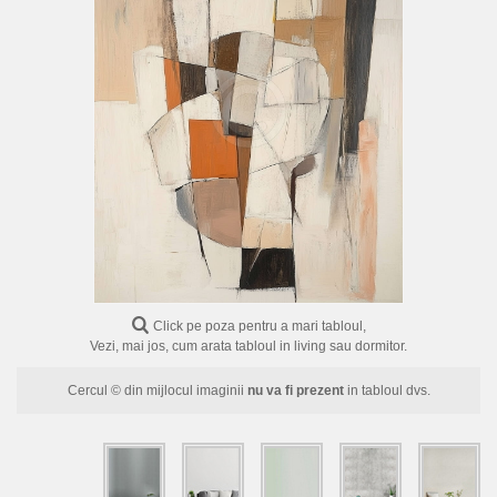
FLORI
PORTRETE
ABSTRACTE
MODERNE
DECORATIVE
Click pe poza pentru a mari tabloul,
Vezi, mai jos, cum arata tabloul in living sau dormitor.
Cercul © din mijlocul imaginii
nu va fi prezent
in tabloul dvs.