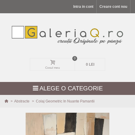
Intra in cont
Creare cont nou
0
0 LEI
Cosul meu
ALEGE O CATEGORIE
>
Abstracte
>
Colaj Geometric In Nuante Pamantii
MODELE NOI
PEISAJE