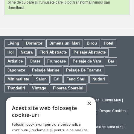
pline de culoare și frumusete care iti pot transforma livingul sau
dormitorul.
Living
Dormitor
Dimensiuni Mari
Birou
Hotel
Hol
Natura
Flori Abstracte
Peisaje Abstracte
Artistice
Orase
Frumoase
Peisaje de Vara
Bar
Japoneze
Peisaje Marine
Peisaje De Toamna
Minimaliste
Salon
Cai
Feng Shui
Nuduri
Trandafiri
Vintage
Floarea Soarelui
Contact
|
Despre galeriaq
|
Calitatea Tablourilor Giclee
|
Contul Meu
|
×
Tablouri la Comanda
Acest site web folosește
Politica de Livrare si Retur
|
Politica de Confidentialitate
|
Despre Cookies
|
cookie-uri
Termeni si Conditii de Utilizare
Folosim cookie-uri pentru a personaliza
Copyright © 2023-2026 - Textele şi imaginile sub dreptul de autor al SC
conținutul, reclamele și pentru a ne analiza
ArtInvest SRL