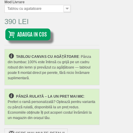
Mod Livrare
Tablou cu agatatoare
390 LEI
ADAUGA IN COS
TABLOU CANVAS CU AGĂȚĂTOARE
: Pânza
din bumbac 100% este întinsă cu grijă pe un cadru
robust din lemn și prevăzut cu agățătoare — tabloul
poate fi montat direct pe perete, fără nicio înrămare
suplimentară.
PÂNZĂ RULATĂ – LA UN PRET MAI MIC
:
Preferi o ramă personalizată? Optează pentru varianta
cu pânză rulată, disponibilă la un preț redus.
Economiile obținute îți pot acoperi costul înrămării la
un magazin din orașul tău.