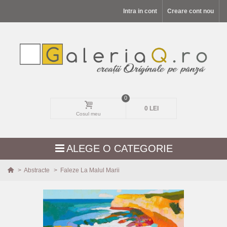
Intra in cont
Creare cont nou
0
0 LEI
Cosul meu
ALEGE O CATEGORIE
>
Abstracte
>
Faleze La Malul Marii
MODELE NOI
PEISAJE