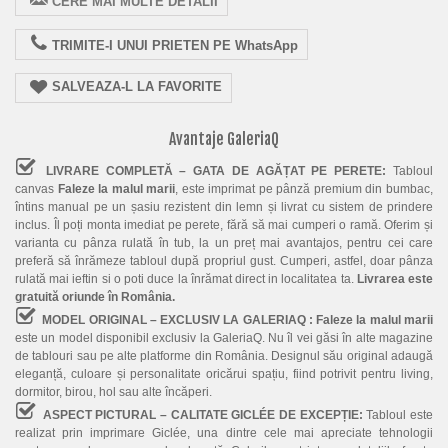
CERE MAI MULTE DETALII
TRIMITE-I UNUI PRIETEN PE WhatsApp
SALVEAZA-L LA FAVORITE
Avantaje GaleriaQ
LIVRARE COMPLETĂ – GATA DE AGĂȚAT PE PERETE:
Tabloul
canvas
Faleze la malul marii
, este imprimat pe pânză premium din bumbac,
întins manual pe un șasiu rezistent din lemn și livrat cu sistem de prindere
inclus. Îl poți monta imediat pe perete, fără să mai cumperi o ramă. Oferim și
varianta cu pânza rulată în tub, la un preț mai avantajos, pentru cei care
preferă să înrămeze tabloul după propriul gust. Cumperi, astfel, doar pânza
rulată mai ieftin si o poti duce la înrămat direct in localitatea ta.
Livrarea este
gratuită oriunde în România.
MODEL ORIGINAL – EXCLUSIV LA GALERIAQ :
Faleze la malul marii
este un model disponibil exclusiv la GaleriaQ. Nu îl vei găsi în alte magazine
de tablouri sau pe alte platforme din România. Designul său original adaugă
eleganță, culoare și personalitate oricărui spațiu, fiind potrivit pentru living,
dormitor, birou, hol sau alte încăperi.
ASPECT PICTURAL – CALITATE GICLÉE DE EXCEPȚIE:
Tabloul este
realizat prin imprimare Giclée, una dintre cele mai apreciate tehnologii