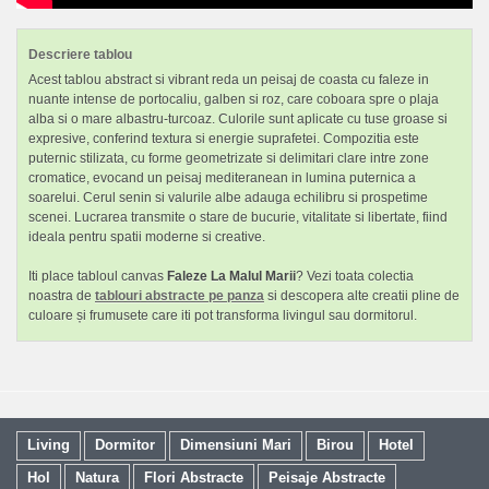
Descriere tablou
Acest tablou abstract si vibrant reda un peisaj de coasta cu faleze in
nuante intense de portocaliu, galben si roz, care coboara spre o plaja
alba si o mare albastru-turcoaz. Culorile sunt aplicate cu tuse groase si
expresive, conferind textura si energie suprafetei. Compozitia este
puternic stilizata, cu forme geometrizate si delimitari clare intre zone
cromatice, evocand un peisaj mediteranean in lumina puternica a
soarelui. Cerul senin si valurile albe adauga echilibru si prospetime
scenei. Lucrarea transmite o stare de bucurie, vitalitate si libertate, fiind
ideala pentru spatii moderne si creative.
Iti place tabloul canvas
Faleze La Malul Marii
? Vezi toata colectia
noastra de
tablouri abstracte pe panza
si descopera alte creatii pline de
culoare și frumusete care iti pot transforma livingul sau dormitorul.
Living
Dormitor
Dimensiuni Mari
Birou
Hotel
Hol
Natura
Flori Abstracte
Peisaje Abstracte