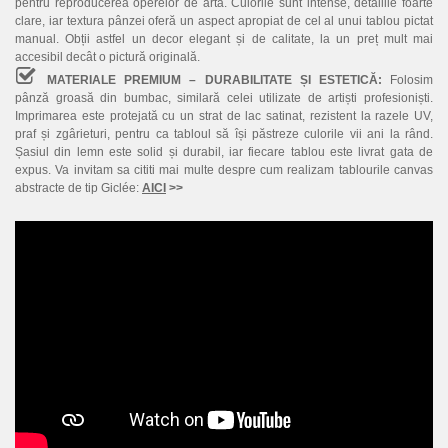
pentru reproducerea operelor de artă. Culorile sunt intense, detaliile foarte
clare, iar textura pânzei oferă un aspect apropiat de cel al unui tablou pictat
manual. Obții astfel un decor elegant și de calitate, la un preț mult mai
accesibil decât o pictură originală.
MATERIALE PREMIUM – DURABILITATE ȘI ESTETICĂ:
Folosim
pânză groasă din bumbac, similară celei utilizate de artiști profesioniști.
Imprimarea este protejată cu un strat de lac satinat, rezistent la razele UV,
praf și zgârieturi, pentru ca tabloul să își păstreze culorile vii ani la rând.
Șasiul din lemn este solid și durabil, iar fiecare tablou este livrat gata de
expus. Va invitam sa cititi mai multe despre cum realizam tablourile canvas
abstracte de tip Giclée:
AICI
>>