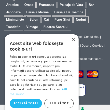
Artistice
Orase
Frumoase
Peisaje de Vara
Bar
Japoneze
Peisaje Marine
Peisaje De Toamna
Minimaliste
Salon
Cai
Feng Shui
Nuduri
Trandafiri
Vintage
Floarea Soarelui
Contact
|
Despre galeriaq
|
Calitatea Tablourilor Giclee
|
Contul Meu
|
×
Tablouri la Comanda
Acest site web folosește
Politica de Livrare si Retur
|
Politica de Confidentialitate
|
Despre Cookies
|
cookie-uri
Termeni si Conditii de Utilizare
Folosim cookie-uri pentru a personaliza
Copyright © 2023-2026 - Textele şi imaginile sub dreptul de autor al SC
conținutul, reclamele și pentru a ne analiza
ArtInvest SRL
traficul. De asemenea, împărtășim
informații despre utilizarea site-ului nostru
cu partenerii noștri de publicitate și analiză,
care le pot combina cu alte informații pe
care le-ați furnizat sau pe care le-au
colectat din utilizarea serviciilor lor.
Află
mai multe
ACCEPTĂ TOATE
REFUZĂ TOT