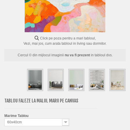
FLORI
PORTRETE
ABSTRACTE
MODERNE
Click pe poza pentru a mari tabloul,
Vezi, mai jos, cum arata tabloul in living sau dormitor.
DECORATIVE
Cercul © din mijlocul imaginii
nu va fi prezent
in tabloul dvs.
TABLOU FALEZE LA MALUL MARII PE CANVAS
Marime Tablou
60x40cm