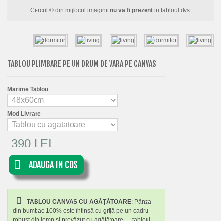
FLORI
Cercul © din mijlocul imaginii
nu va fi prezent
in tabloul dvs.
PORTRETE
ABSTRACTE
MODERNE
TABLOU PLIMBARE PE UN DRUM DE VARA PE CANVAS
DECORATIVE
Marime Tablou
Mod Livrare
390 LEI
ADAUGA IN COS
TABLOU CANVAS CU AGĂȚĂTOARE
: Pânza
din bumbac 100% este întinsă cu grijă pe un cadru
robust din lemn și prevăzut cu agățătoare — tabloul