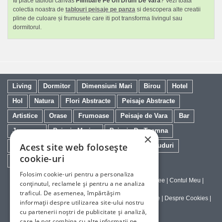
Iti place tabloul canvas
Plimbare Pe Un Drum De Vara
? Vezi toata
colectia noastra de
tablouri peisaje pe panza
si descopera alte creatii
pline de culoare și frumusete care iti pot transforma livingul sau
dormitorul.
Living
Dormitor
Dimensiuni Mari
Birou
Hotel
Hol
Natura
Flori Abstracte
Peisaje Abstracte
Artistice
Orase
Frumoase
Peisaje de Vara
Bar
Japoneze
Peisaje Marine
Peisaje De Toamna
×
Acest site web folosește
Minimaliste
Salon
Cai
Feng Shui
Nuduri
cookie-uri
Trandafiri
Vintage
Floarea Soarelui
Folosim cookie-uri pentru a personaliza
Contact
|
Despre galeriaq
|
Calitatea Tablourilor Giclee
|
Contul Meu
|
conținutul, reclamele și pentru a ne analiza
Tablouri la Comanda
traficul. De asemenea, împărtășim
Politica de Livrare si Retur
|
Politica de Confidentialitate
|
Despre Cookies
|
informații despre utilizarea site-ului nostru
Termeni si Conditii de Utilizare
cu partenerii noștri de publicitate și analiză,
care le pot combina cu alte informații pe