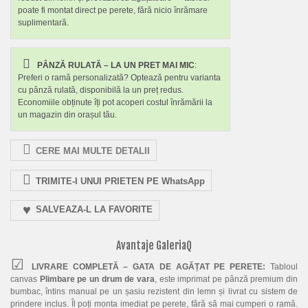
poate fi montat direct pe perete, fără nicio înrămare
suplimentară.
PÂNZĂ RULATĂ – LA UN PRET MAI MIC
:
Preferi o ramă personalizată? Optează pentru varianta
cu pânză rulată, disponibilă la un preț redus.
Economiile obținute îți pot acoperi costul înrămării la
un magazin din orașul tău.
CERE MAI MULTE DETALII
TRIMITE-I UNUI PRIETEN PE WhatsApp
SALVEAZA-L LA FAVORITE
Avantaje GaleriaQ
LIVRARE COMPLETĂ – GATA DE AGĂȚAT PE PERETE:
Tabloul
canvas
Plimbare pe un drum de vara
, este imprimat pe pânză premium din
bumbac, întins manual pe un șasiu rezistent din lemn și livrat cu sistem de
prindere inclus. Îl poți monta imediat pe perete, fără să mai cumperi o ramă.