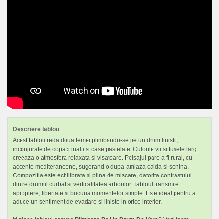
Descriere tablou
Acest tablou reda doua femei plimbandu-se pe un drum linistit,
inconjurate de copaci inalti si case pastelate. Culorile vii si tusele largi
creeaza o atmosfera relaxata si visatoare. Peisajul pare a fi rural, cu
accente mediteraneene, sugerand o dupa-amiaza calda si senina.
Compozitia este echilibrata si plina de miscare, datorita contrastului
dintre drumul curbat si verticalitatea arborilor. Tabloul transmite
apropiere, libertate si bucuria momentelor simple. Este ideal pentru a
aduce un sentiment de evadare si liniste in orice interior.