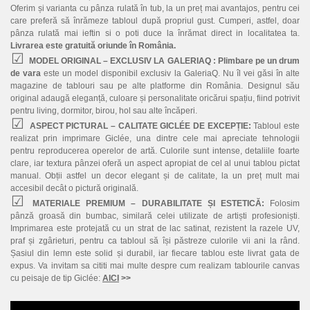
Oferim și varianta cu pânza rulată în tub, la un preț mai avantajos, pentru cei
care preferă să înrămeze tabloul după propriul gust. Cumperi, astfel, doar
pânza rulată mai ieftin si o poti duce la înrămat direct in localitatea ta.
Livrarea este gratuită oriunde în România.
MODEL ORIGINAL – EXCLUSIV LA GALERIAQ :
Plimbare pe un drum
de vara
este un model disponibil exclusiv la GaleriaQ. Nu îl vei găsi în alte
magazine de tablouri sau pe alte platforme din România. Designul său
original adaugă eleganță, culoare și personalitate oricărui spațiu, fiind potrivit
pentru living, dormitor, birou, hol sau alte încăperi.
ASPECT PICTURAL – CALITATE GICLÉE DE EXCEPȚIE:
Tabloul este
realizat prin imprimare Giclée, una dintre cele mai apreciate tehnologii
pentru reproducerea operelor de artă. Culorile sunt intense, detaliile foarte
clare, iar textura pânzei oferă un aspect apropiat de cel al unui tablou pictat
manual. Obții astfel un decor elegant și de calitate, la un preț mult mai
accesibil decât o pictură originală.
MATERIALE PREMIUM – DURABILITATE ȘI ESTETICĂ:
Folosim
pânză groasă din bumbac, similară celei utilizate de artiști profesioniști.
Imprimarea este protejată cu un strat de lac satinat, rezistent la razele UV,
praf și zgârieturi, pentru ca tabloul să își păstreze culorile vii ani la rând.
Șasiul din lemn este solid și durabil, iar fiecare tablou este livrat gata de
expus. Va invitam sa cititi mai multe despre cum realizam tablourile canvas
cu peisaje de tip Giclée:
AICI
>>