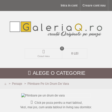
Intra in cont
Creare cont nou
0
0 LEI
Cosul meu
ALEGE O CATEGORIE
>
Peisaje
>
Plimbare Pe Un Drum De Vara
MODELE NOI
PEISAJE
Click pe poza pentru a mari tabloul,
Vezi, mai jos, cum arata tabloul in living sau dormitor.