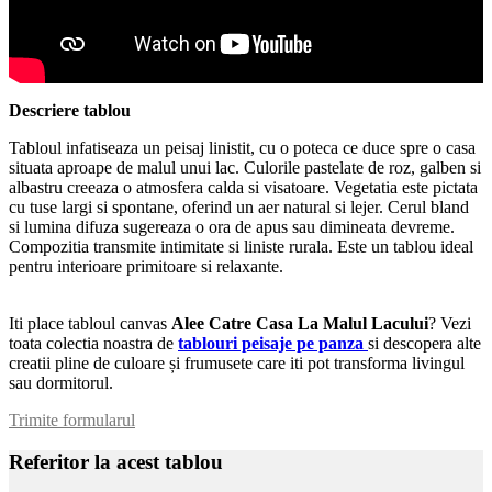
Descriere tablou
Tabloul infatiseaza un peisaj linistit, cu o poteca ce duce spre o casa
situata aproape de malul unui lac. Culorile pastelate de roz, galben si
albastru creeaza o atmosfera calda si visatoare. Vegetatia este pictata
cu tuse largi si spontane, oferind un aer natural si lejer. Cerul bland
si lumina difuza sugereaza o ora de apus sau dimineata devreme.
Compozitia transmite intimitate si liniste rurala. Este un tablou ideal
pentru interioare primitoare si relaxante.
Iti place tabloul canvas
Alee Catre Casa La Malul Lacului
? Vezi
toata colectia noastra de
tablouri peisaje pe panza
si descopera alte
creatii pline de culoare și frumusete care iti pot transforma livingul
sau dormitorul.
Trimite formularul
Referitor la acest tablou