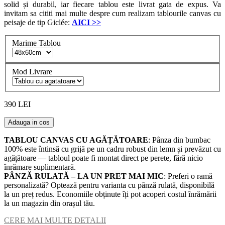
solid și durabil, iar fiecare tablou este livrat gata de expus. Va
invitam sa cititi mai multe despre cum realizam tablourile canvas cu
peisaje de tip Giclée:
AICI
>>
Marime Tablou
Mod Livrare
390 LEI
Adauga in cos
TABLOU CANVAS CU AGĂȚĂTOARE
: Pânza din bumbac
100% este întinsă cu grijă pe un cadru robust din lemn și prevăzut cu
agățătoare — tabloul poate fi montat direct pe perete, fără nicio
înrămare suplimentară.
PÂNZĂ RULATĂ – LA UN PRET MAI MIC
: Preferi o ramă
personalizată? Optează pentru varianta cu pânză rulată, disponibilă
la un preț redus. Economiile obținute îți pot acoperi costul înrămării
la un magazin din orașul tău.
CERE MAI MULTE DETALII