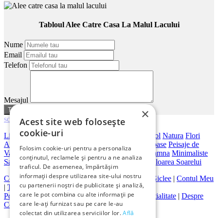
Tabloul Alee Catre Casa La Malul Lacului
Nume
Email
Telefon
Mesajul
sau
anuleaza
×
scroll
Acest site web folosește
cookie-uri
Living
Dormitor
Dimensiuni Mari
Birou
Hotel
Hol
Natura
Flori
Abstracte
Peisaje Abstracte
Artistice
Orase
Frumoase
Peisaje de
Folosim cookie-uri pentru a personaliza
Vara
Bar
Japoneze
Peisaje Marine
Peisaje De Toamna
Minimaliste
conținutul, reclamele și pentru a ne analiza
Salon
Cai
Feng Shui
Nuduri
Trandafiri
Vintage
Floarea Soarelui
traficul. De asemenea, împărtășim
informații despre utilizarea site-ului nostru
Contact
|
Despre galeriaq
|
Calitatea Tablourilor Giclee
|
Contul Meu
cu partenerii noștri de publicitate și analiză,
|
Tablouri la Comanda
care le pot combina cu alte informații pe
Politica de Livrare si Retur
|
Politica de Confidentialitate
|
Despre
care le-ați furnizat sau pe care le-au
Cookies
|
Termeni si Conditii de Utilizare
colectat din utilizarea serviciilor lor.
Află