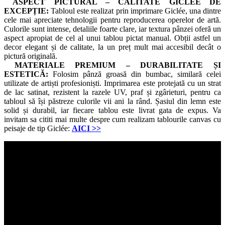
ASPECT PICTURAL – CALITATE GICLÉE DE
EXCEPȚIE:
Tabloul este realizat prin imprimare Giclée, una dintre
cele mai apreciate tehnologii pentru reproducerea operelor de artă.
Culorile sunt intense, detaliile foarte clare, iar textura pânzei oferă un
aspect apropiat de cel al unui tablou pictat manual. Obții astfel un
decor elegant și de calitate, la un preț mult mai accesibil decât o
pictură originală.
MATERIALE PREMIUM – DURABILITATE ȘI
ESTETICĂ:
Folosim pânză groasă din bumbac, similară celei
utilizate de artiști profesioniști. Imprimarea este protejată cu un strat
de lac satinat, rezistent la razele UV, praf și zgârieturi, pentru ca
tabloul să își păstreze culorile vii ani la rând. Șasiul din lemn este
solid și durabil, iar fiecare tablou este livrat gata de expus. Va
invitam sa cititi mai multe despre cum realizam tablourile canvas cu
peisaje de tip Giclée:
AICI
>>