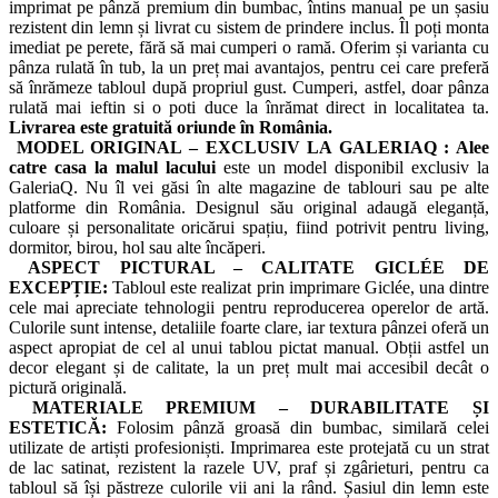
imprimat pe pânză premium din bumbac, întins manual pe un șasiu
rezistent din lemn și livrat cu sistem de prindere inclus. Îl poți monta
imediat pe perete, fără să mai cumperi o ramă. Oferim și varianta cu
pânza rulată în tub, la un preț mai avantajos, pentru cei care preferă
să înrămeze tabloul după propriul gust. Cumperi, astfel, doar pânza
rulată mai ieftin si o poti duce la înrămat direct in localitatea ta.
Livrarea este gratuită oriunde în România.
MODEL ORIGINAL – EXCLUSIV LA GALERIAQ :
Alee
catre casa la malul lacului
este un model disponibil exclusiv la
GaleriaQ. Nu îl vei găsi în alte magazine de tablouri sau pe alte
platforme din România. Designul său original adaugă eleganță,
culoare și personalitate oricărui spațiu, fiind potrivit pentru living,
dormitor, birou, hol sau alte încăperi.
ASPECT PICTURAL – CALITATE GICLÉE DE
EXCEPȚIE:
Tabloul este realizat prin imprimare Giclée, una dintre
cele mai apreciate tehnologii pentru reproducerea operelor de artă.
Culorile sunt intense, detaliile foarte clare, iar textura pânzei oferă un
aspect apropiat de cel al unui tablou pictat manual. Obții astfel un
decor elegant și de calitate, la un preț mult mai accesibil decât o
pictură originală.
MATERIALE PREMIUM – DURABILITATE ȘI
ESTETICĂ:
Folosim pânză groasă din bumbac, similară celei
utilizate de artiști profesioniști. Imprimarea este protejată cu un strat
de lac satinat, rezistent la razele UV, praf și zgârieturi, pentru ca
tabloul să își păstreze culorile vii ani la rând. Șasiul din lemn este