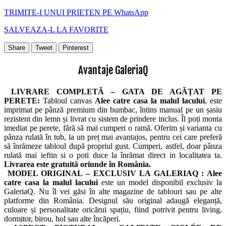
TRIMITE-I UNUI PRIETEN PE WhatsApp
SALVEAZA-L LA FAVORITE
Share
Tweet
Pinterest
Avantaje GaleriaQ
LIVRARE COMPLETĂ – GATA DE AGĂȚAT PE
PERETE:
Tabloul canvas
Alee catre casa la malul lacului
, este
imprimat pe pânză premium din bumbac, întins manual pe un șasiu
rezistent din lemn și livrat cu sistem de prindere inclus. Îl poți monta
imediat pe perete, fără să mai cumperi o ramă. Oferim și varianta cu
pânza rulată în tub, la un preț mai avantajos, pentru cei care preferă
să înrămeze tabloul după propriul gust. Cumperi, astfel, doar pânza
rulată mai ieftin si o poti duce la înrămat direct in localitatea ta.
Livrarea este gratuită oriunde în România.
MODEL ORIGINAL – EXCLUSIV LA GALERIAQ :
Alee
catre casa la malul lacului
este un model disponibil exclusiv la
GaleriaQ. Nu îl vei găsi în alte magazine de tablouri sau pe alte
platforme din România. Designul său original adaugă eleganță,
culoare și personalitate oricărui spațiu, fiind potrivit pentru living,
dormitor, birou, hol sau alte încăperi.