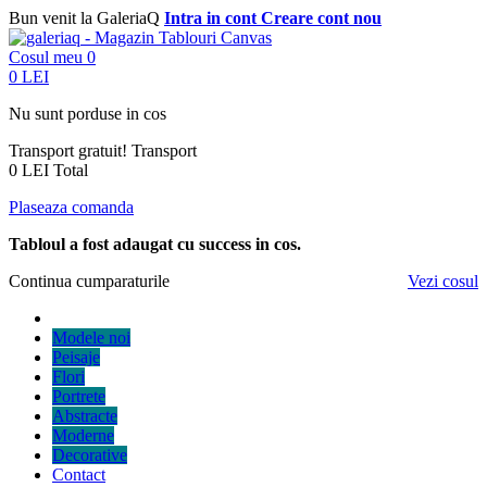
Bun venit la GaleriaQ
Intra in cont
Creare cont nou
Cosul meu
0
0 LEI
Nu sunt porduse in cos
Transport gratuit!
Transport
0 LEI
Total
Plaseaza comanda
Tabloul a fost adaugat cu success in cos.
Continua cumparaturile
Vezi cosul
Modele noi
Peisaje
Flori
Portrete
Abstracte
Moderne
Decorative
Contact