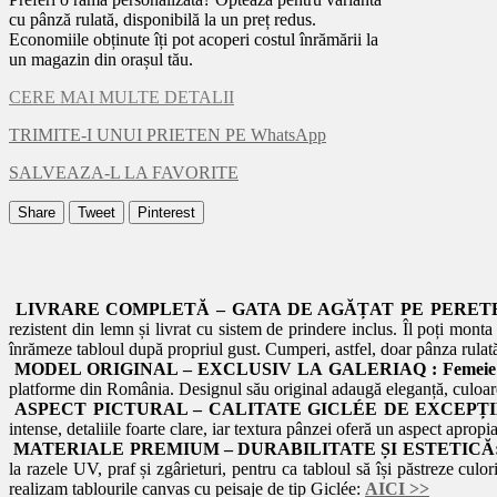
cu pânză rulată, disponibilă la un preț redus.
Economiile obținute îți pot acoperi costul înrămării la
un magazin din orașul tău.
CERE MAI MULTE DETALII
TRIMITE-I UNUI PRIETEN PE WhatsApp
SALVEAZA-L LA FAVORITE
Share
Tweet
Pinterest
LIVRARE COMPLETĂ – GATA DE AGĂȚAT PE PERET
rezistent din lemn și livrat cu sistem de prindere inclus. Îl poți mont
înrămeze tabloul după propriul gust. Cumperi, astfel, doar pânza rulată m
MODEL ORIGINAL – EXCLUSIV LA GALERIAQ :
Femeie 
platforme din România. Designul său original adaugă eleganță, culoare și
ASPECT PICTURAL – CALITATE GICLÉE DE EXCEPȚI
intense, detaliile foarte clare, iar textura pânzei oferă un aspect apropi
MATERIALE PREMIUM – DURABILITATE ȘI ESTETICĂ
la razele UV, praf și zgârieturi, pentru ca tabloul să își păstreze culo
realizam tablourile canvas cu peisaje de tip Giclée:
AICI
>>