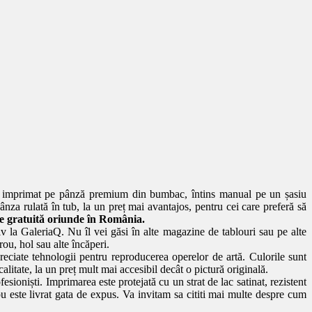
e imprimat pe pânză premium din bumbac, întins manual pe un șasiu
ânza rulată în tub, la un preț mai avantajos, pentru cei care preferă să
te gratuită oriunde în România.
v la GaleriaQ. Nu îl vei găsi în alte magazine de tablouri sau pe alte
ou, hol sau alte încăperi.
reciate tehnologii pentru reproducerea operelor de artă. Culorile sunt
calitate, la un preț mult mai accesibil decât o pictură originală.
esioniști. Imprimarea este protejată cu un strat de lac satinat, rezistent
blou este livrat gata de expus. Va invitam sa cititi mai multe despre cum