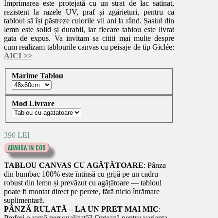
Imprimarea este protejată cu un strat de lac satinat,
rezistent la razele UV, praf și zgârieturi, pentru ca
tabloul să își păstreze culorile vii ani la rând. Șasiul din
lemn este solid și durabil, iar fiecare tablou este livrat
gata de expus. Va invitam sa cititi mai multe despre
cum realizam tablourile canvas cu peisaje de tip Giclée:
AICI
>>
Marime Tablou
Mod Livrare
390 LEI
ADAUGA IN COS
TABLOU CANVAS CU AGĂȚĂTOARE
: Pânza
din bumbac 100% este întinsă cu grijă pe un cadru
robust din lemn și prevăzut cu agățătoare — tabloul
poate fi montat direct pe perete, fără nicio înrămare
suplimentară.
PÂNZĂ RULATĂ – LA UN PRET MAI MIC
:
Preferi o ramă personalizată? Optează pentru varianta