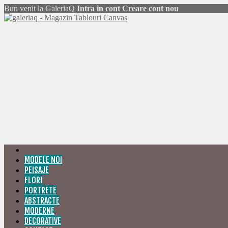
Bun venit la GaleriaQ
Intra in cont
Creare cont nou
MODELE NOI
PEISAJE
FLORI
PORTRETE
ABSTRACTE
MODERNE
DECORATIVE