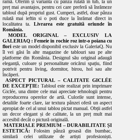
ramă. Oferim și varianta cu pânza rulată în tub, la un
preț mai avantajos, pentru cei care preferă să înrămeze
tabloul după propriul gust. Cumperi, astfel, doar pânza
rulată mai ieftin si o poti duce la înrămat direct in
localitatea ta.
Livrarea este gratuită oriunde în
România.
MODEL ORIGINAL – EXCLUSIV LA
GALERIAQ :
Femeie in rochie roz intr-o poiana cu
flori
este un model disponibil exclusiv la GaleriaQ. Nu
îl vei găsi în alte magazine de tablouri sau pe alte
platforme din România. Designul său original adaugă
eleganță, culoare și personalitate oricărui spațiu, fiind
potrivit pentru living, dormitor, birou, hol sau alte
încăperi.
ASPECT PICTURAL – CALITATE GICLÉE
DE EXCEPȚIE:
Tabloul este realizat prin imprimare
Giclée, una dintre cele mai apreciate tehnologii pentru
reproducerea operelor de artă. Culorile sunt intense,
detaliile foarte clare, iar textura pânzei oferă un aspect
apropiat de cel al unui tablou pictat manual. Obții astfel
un decor elegant și de calitate, la un preț mult mai
accesibil decât o pictură originală.
MATERIALE PREMIUM – DURABILITATE ȘI
ESTETICĂ:
Folosim pânză groasă din bumbac,
similară celei utilizate de artiști profesioniști.