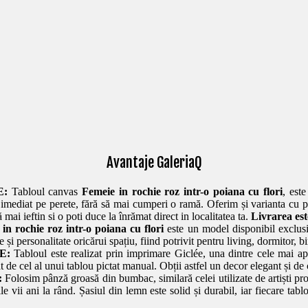
Avantaje GaleriaQ
E:
Tabloul canvas
Femeie in rochie roz intr-o poiana cu flori
, est
a imediat pe perete, fără să mai cumperi o ramă. Oferim și varianta cu p
ai ieftin si o poti duce la înrămat direct in localitatea ta.
Livrarea es
in rochie roz intr-o poiana cu flori
este un model disponibil exclusi
 personalitate oricărui spațiu, fiind potrivit pentru living, dormitor, bir
E:
Tabloul este realizat prin imprimare Giclée, una dintre cele mai ap
at de cel al unui tablou pictat manual. Obții astfel un decor elegant și de 
:
Folosim pânză groasă din bumbac, similară celei utilizate de artiști prof
rile vii ani la rând. Șasiul din lemn este solid și durabil, iar fiecare ta