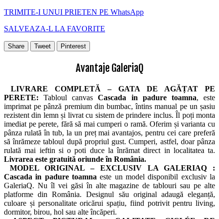
TRIMITE-I UNUI PRIETEN PE WhatsApp
SALVEAZA-L LA FAVORITE
Share
Tweet
Pinterest
Avantaje GaleriaQ
LIVRARE COMPLETĂ – GATA DE AGĂȚAT PE
PERETE:
Tabloul canvas
Cascada in padure toamna
, este
imprimat pe pânză premium din bumbac, întins manual pe un șasiu
rezistent din lemn și livrat cu sistem de prindere inclus. Îl poți monta
imediat pe perete, fără să mai cumperi o ramă. Oferim și varianta cu
pânza rulată în tub, la un preț mai avantajos, pentru cei care preferă
să înrămeze tabloul după propriul gust. Cumperi, astfel, doar pânza
rulată mai ieftin si o poti duce la înrămat direct in localitatea ta.
Livrarea este gratuită oriunde în România.
MODEL ORIGINAL – EXCLUSIV LA GALERIAQ :
Cascada in padure toamna
este un model disponibil exclusiv la
GaleriaQ. Nu îl vei găsi în alte magazine de tablouri sau pe alte
platforme din România. Designul său original adaugă eleganță,
culoare și personalitate oricărui spațiu, fiind potrivit pentru living,
dormitor, birou, hol sau alte încăperi.