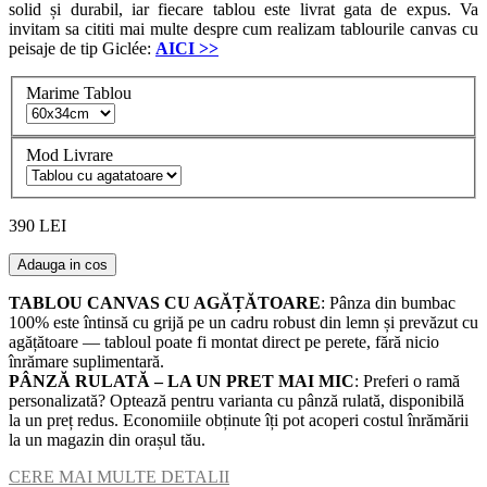
solid și durabil, iar fiecare tablou este livrat gata de expus. Va
invitam sa cititi mai multe despre cum realizam tablourile canvas cu
peisaje de tip Giclée:
AICI
>>
Marime Tablou
Mod Livrare
390 LEI
Adauga in cos
TABLOU CANVAS CU AGĂȚĂTOARE
: Pânza din bumbac
100% este întinsă cu grijă pe un cadru robust din lemn și prevăzut cu
agățătoare — tabloul poate fi montat direct pe perete, fără nicio
înrămare suplimentară.
PÂNZĂ RULATĂ – LA UN PRET MAI MIC
: Preferi o ramă
personalizată? Optează pentru varianta cu pânză rulată, disponibilă
la un preț redus. Economiile obținute îți pot acoperi costul înrămării
la un magazin din orașul tău.
CERE MAI MULTE DETALII