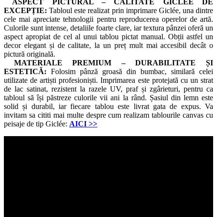
ASPECT PICTURAL – CALITATE GICLÉE DE
EXCEPȚIE:
Tabloul este realizat prin imprimare Giclée, una dintre
cele mai apreciate tehnologii pentru reproducerea operelor de artă.
Culorile sunt intense, detaliile foarte clare, iar textura pânzei oferă un
aspect apropiat de cel al unui tablou pictat manual. Obții astfel un
decor elegant și de calitate, la un preț mult mai accesibil decât o
pictură originală.
MATERIALE PREMIUM – DURABILITATE ȘI
ESTETICĂ:
Folosim pânză groasă din bumbac, similară celei
utilizate de artiști profesioniști. Imprimarea este protejată cu un strat
de lac satinat, rezistent la razele UV, praf și zgârieturi, pentru ca
tabloul să își păstreze culorile vii ani la rând. Șasiul din lemn este
solid și durabil, iar fiecare tablou este livrat gata de expus. Va
invitam sa cititi mai multe despre cum realizam tablourile canvas cu
peisaje de tip Giclée:
AICI
>>