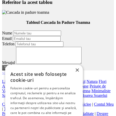
Referitor la acest tablou
Tabloul Cascada In Padure Toamna
Nume
Email
Telefon
Mesajul
sau
anuleaza
×
scroll
Acest site web folosește
cookie-uri
Living
Dormitor
Dimensiuni Mari
Birou
Hotel
Hol
Natura
Flori
Abstracte
Peisaje Abstracte
Artistice
Orase
Frumoase
Peisaje de
Folosim cookie-uri pentru a personaliza
Vara
Bar
Japoneze
Peisaje Marine
Peisaje De Toamna
Minimaliste
conținutul, reclamele și pentru a ne analiza
Salon
Cai
Feng Shui
Nuduri
Trandafiri
Vintage
Floarea Soarelui
traficul. De asemenea, împărtășim
informații despre utilizarea site-ului nostru
Contact
|
Despre galeriaq
|
Calitatea Tablourilor Giclee
|
Contul Meu
cu partenerii noștri de publicitate și analiză,
|
Tablouri la Comanda
care le pot combina cu alte informații pe
Politica de Livrare si Retur
|
Politica de Confidentialitate
|
Despre