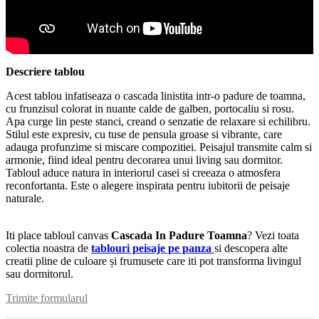
Descriere tablou
Acest tablou infatiseaza o cascada linistita intr-o padure de toamna,
cu frunzisul colorat in nuante calde de galben, portocaliu si rosu.
Apa curge lin peste stanci, creand o senzatie de relaxare si echilibru.
Stilul este expresiv, cu tuse de pensula groase si vibrante, care
adauga profunzime si miscare compozitiei. Peisajul transmite calm si
armonie, fiind ideal pentru decorarea unui living sau dormitor.
Tabloul aduce natura in interiorul casei si creeaza o atmosfera
reconfortanta. Este o alegere inspirata pentru iubitorii de peisaje
naturale.
Iti place tabloul canvas
Cascada In Padure Toamna
? Vezi toata
colectia noastra de
tablouri peisaje pe panza
si descopera alte
creatii pline de culoare și frumusete care iti pot transforma livingul
sau dormitorul.
Trimite formularul