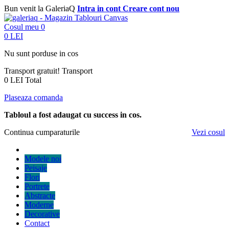
Bun venit la GaleriaQ
Intra in cont
Creare cont nou
Cosul meu
0
0 LEI
Nu sunt porduse in cos
Transport gratuit!
Transport
0 LEI
Total
Plaseaza comanda
Tabloul a fost adaugat cu success in cos.
Continua cumparaturile
Vezi cosul
Modele noi
Peisaje
Flori
Portrete
Abstracte
Moderne
Decorative
Contact