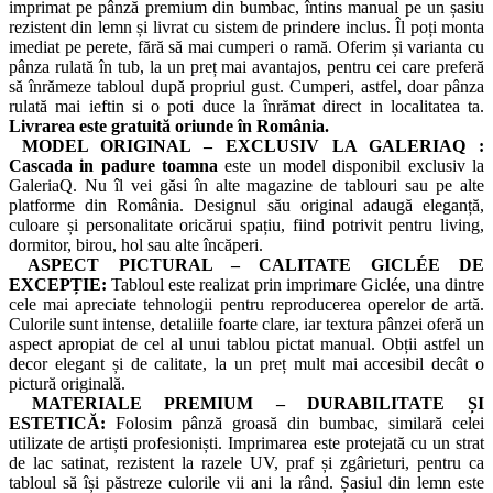
imprimat pe pânză premium din bumbac, întins manual pe un șasiu
rezistent din lemn și livrat cu sistem de prindere inclus. Îl poți monta
imediat pe perete, fără să mai cumperi o ramă. Oferim și varianta cu
pânza rulată în tub, la un preț mai avantajos, pentru cei care preferă
să înrămeze tabloul după propriul gust. Cumperi, astfel, doar pânza
rulată mai ieftin si o poti duce la înrămat direct in localitatea ta.
Livrarea este gratuită oriunde în România.
MODEL ORIGINAL – EXCLUSIV LA GALERIAQ :
Cascada in padure toamna
este un model disponibil exclusiv la
GaleriaQ. Nu îl vei găsi în alte magazine de tablouri sau pe alte
platforme din România. Designul său original adaugă eleganță,
culoare și personalitate oricărui spațiu, fiind potrivit pentru living,
dormitor, birou, hol sau alte încăperi.
ASPECT PICTURAL – CALITATE GICLÉE DE
EXCEPȚIE:
Tabloul este realizat prin imprimare Giclée, una dintre
cele mai apreciate tehnologii pentru reproducerea operelor de artă.
Culorile sunt intense, detaliile foarte clare, iar textura pânzei oferă un
aspect apropiat de cel al unui tablou pictat manual. Obții astfel un
decor elegant și de calitate, la un preț mult mai accesibil decât o
pictură originală.
MATERIALE PREMIUM – DURABILITATE ȘI
ESTETICĂ:
Folosim pânză groasă din bumbac, similară celei
utilizate de artiști profesioniști. Imprimarea este protejată cu un strat
de lac satinat, rezistent la razele UV, praf și zgârieturi, pentru ca
tabloul să își păstreze culorile vii ani la rând. Șasiul din lemn este