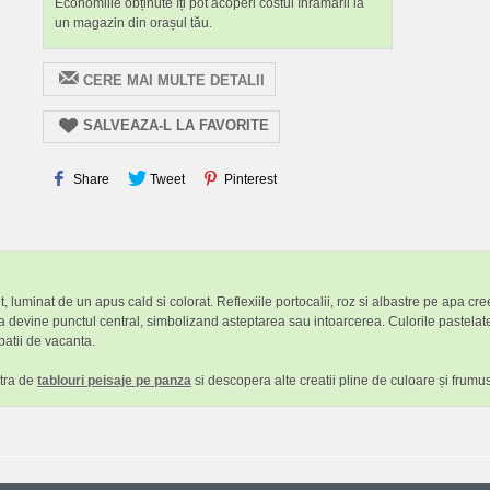
Economiile obținute îți pot acoperi costul înrămării la
un magazin din orașul tău.
CERE MAI MULTE DETALII
SALVEAZA-L LA FAVORITE
Share
Tweet
Pinterest
tit, luminat de un apus cald si colorat. Reflexiile portocalii, roz si albastre pe apa
ca devine punctul central, simbolizand asteptarea sau intoarcerea. Culorile pastelate
patii de vacanta.
stra de
tablouri peisaje pe panza
si descopera alte creatii pline de culoare și frumus