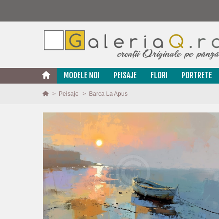
MODELE NOI
PEISAJE
FLORI
PORTRETE
>
Peisaje
>
Barca La Apus