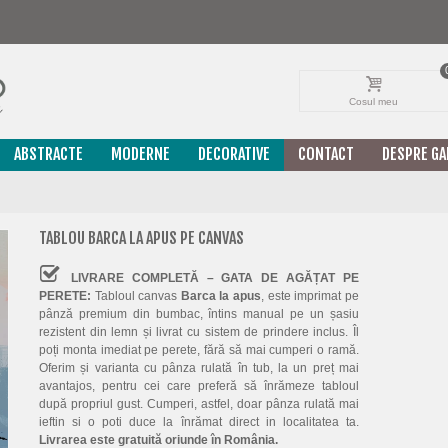
Cosul meu
ABSTRACTE
MODERNE
DECORATIVE
CONTACT
DESPRE GA
TABLOU BARCA LA APUS PE CANVAS
LIVRARE COMPLETĂ – GATA DE AGĂȚAT PE
PERETE:
Tabloul canvas
Barca la apus
, este imprimat pe
pânză premium din bumbac, întins manual pe un șasiu
rezistent din lemn și livrat cu sistem de prindere inclus. Îl
poți monta imediat pe perete, fără să mai cumperi o ramă.
Oferim și varianta cu pânza rulată în tub, la un preț mai
avantajos, pentru cei care preferă să înrămeze tabloul
după propriul gust. Cumperi, astfel, doar pânza rulată mai
ieftin si o poti duce la înrămat direct in localitatea ta.
Livrarea este gratuită oriunde în România.