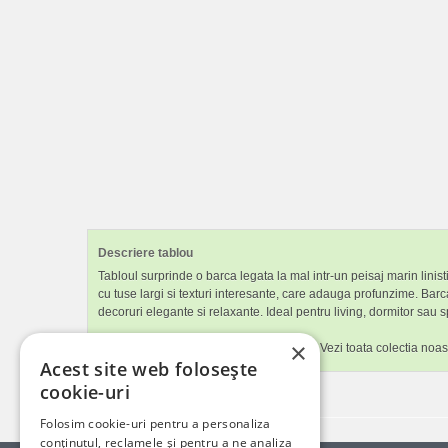
Descriere tablou
Tabloul surprinde o barca legata la mal intr-un peisaj marin linis
cu tuse largi si texturi interesante, care adauga profunzime. Bar
decoruri elegante si relaxante. Ideal pentru living, dormitor sau s
×
Iti place tabloul canvas
Barca La Apus
? Vezi toata colectia noa
Acest site web folosește
cookie-uri
Folosim cookie-uri pentru a personaliza
conținutul, reclamele și pentru a ne analiza