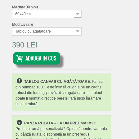
Marime Tablou
60x40cm
Mod Livrare
Tablou cu agatatoare
390 LEI
ADAUGA IN COS
TABLOU CANVAS CU AGĂȚĂTOARE
: Pânza
din bumbac 100% este întinsă cu grijă pe un cadru
robust din lemn și prevăzut cu agățătoare — tabloul
poate fi montat direct pe perete, fără nicio înrămare
suplimentară.
PÂNZĂ RULATĂ – LA UN PRET MAI MIC
:
Preferi o ramă personalizată? Optează pentru varianta
cu pânză rulată, disponibilă la un preț redus.