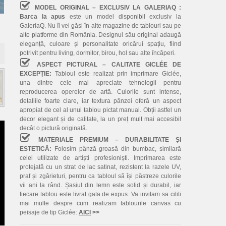
MODEL ORIGINAL – EXCLUSIV LA GALERIAQ :
Barca la apus
este un model disponibil exclusiv la
GaleriaQ. Nu îl vei găsi în alte magazine de tablouri sau pe
alte platforme din România. Designul său original adaugă
eleganță, culoare și personalitate oricărui spațiu, fiind
potrivit pentru living, dormitor, birou, hol sau alte încăperi.
ASPECT PICTURAL – CALITATE GICLÉE DE
EXCEPȚIE:
Tabloul este realizat prin imprimare Giclée,
una dintre cele mai apreciate tehnologii pentru
reproducerea operelor de artă. Culorile sunt intense,
detaliile foarte clare, iar textura pânzei oferă un aspect
apropiat de cel al unui tablou pictat manual. Obții astfel un
decor elegant și de calitate, la un preț mult mai accesibil
decât o pictură originală.
MATERIALE PREMIUM – DURABILITATE ȘI
ESTETICĂ:
Folosim pânză groasă din bumbac, similară
celei utilizate de artiști profesioniști. Imprimarea este
protejată cu un strat de lac satinat, rezistent la razele UV,
praf și zgârieturi, pentru ca tabloul să își păstreze culorile
vii ani la rând. Șasiul din lemn este solid și durabil, iar
fiecare tablou este livrat gata de expus. Va invitam sa cititi
mai multe despre cum realizam tablourile canvas cu
peisaje de tip Giclée:
AICI
>>