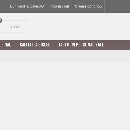
Bun venit la GaleriaQ
Intra in cont
Creare cont nou
0
0 LEI
LERIAQ
CALITATEA GICLEE
TABLOURI PERSONALIZATE