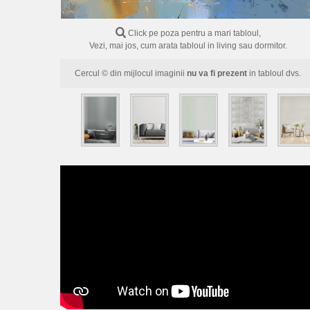
Click pe poza pentru a mari tabloul,
Vezi, mai jos, cum arata tabloul in living sau dormitor.
Cercul © din mijlocul imaginii
nu va fi prezent
in tabloul dvs.