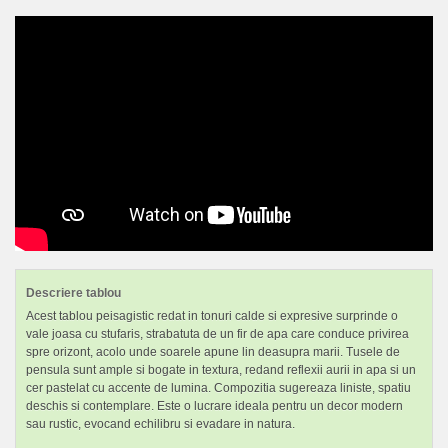
Descriere tablou
Acest tablou peisagistic redat in tonuri calde si expresive surprinde o
vale joasa cu stufaris, strabatuta de un fir de apa care conduce privirea
spre orizont, acolo unde soarele apune lin deasupra marii. Tusele de
pensula sunt ample si bogate in textura, redand reflexii aurii in apa si un
cer pastelat cu accente de lumina. Compozitia sugereaza liniste, spatiu
deschis si contemplare. Este o lucrare ideala pentru un decor modern
sau rustic, evocand echilibru si evadare in natura.