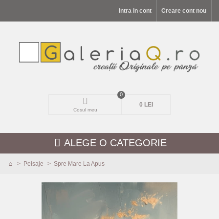
Intra in cont
Creare cont nou
0
0 LEI
Cosul meu
ALEGE O CATEGORIE
>
Peisaje
>
Spre Mare La Apus
MODELE NOI
PEISAJE