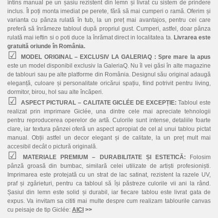
întins manual pe un șasiu rezistent din lemn și livrat cu sistem de prindere
inclus. Îl poți monta imediat pe perete, fără să mai cumperi o ramă. Oferim și
varianta cu pânza rulată în tub, la un preț mai avantajos, pentru cei care
preferă să înrămeze tabloul după propriul gust. Cumperi, astfel, doar pânza
rulată mai ieftin si o poti duce la înrămat direct in localitatea ta.
Livrarea este
gratuită oriunde în România.
MODEL ORIGINAL – EXCLUSIV LA GALERIAQ :
Spre mare la apus
este un model disponibil exclusiv la GaleriaQ. Nu îl vei găsi în alte magazine
de tablouri sau pe alte platforme din România. Designul său original adaugă
eleganță, culoare și personalitate oricărui spațiu, fiind potrivit pentru living,
dormitor, birou, hol sau alte încăperi.
ASPECT PICTURAL – CALITATE GICLÉE DE EXCEPȚIE:
Tabloul este
realizat prin imprimare Giclée, una dintre cele mai apreciate tehnologii
pentru reproducerea operelor de artă. Culorile sunt intense, detaliile foarte
clare, iar textura pânzei oferă un aspect apropiat de cel al unui tablou pictat
manual. Obții astfel un decor elegant și de calitate, la un preț mult mai
accesibil decât o pictură originală.
MATERIALE PREMIUM – DURABILITATE ȘI ESTETICĂ:
Folosim
pânză groasă din bumbac, similară celei utilizate de artiști profesioniști.
Imprimarea este protejată cu un strat de lac satinat, rezistent la razele UV,
praf și zgârieturi, pentru ca tabloul să își păstreze culorile vii ani la rând.
Șasiul din lemn este solid și durabil, iar fiecare tablou este livrat gata de
expus. Va invitam sa cititi mai multe despre cum realizam tablourile canvas
cu peisaje de tip Giclée:
AICI
>>