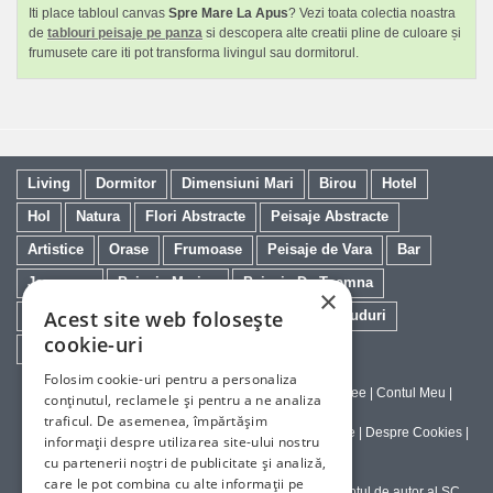
Iti place tabloul canvas
Spre Mare La Apus
? Vezi toata colectia noastra
de
tablouri peisaje pe panza
si descopera alte creatii pline de culoare și
frumusete care iti pot transforma livingul sau dormitorul.
Living
Dormitor
Dimensiuni Mari
Birou
Hotel
Hol
Natura
Flori Abstracte
Peisaje Abstracte
Artistice
Orase
Frumoase
Peisaje de Vara
Bar
Japoneze
Peisaje Marine
Peisaje De Toamna
×
Acest site web folosește
Minimaliste
Salon
Cai
Feng Shui
Nuduri
cookie-uri
Trandafiri
Vintage
Floarea Soarelui
Folosim cookie-uri pentru a personaliza
Contact
|
Despre galeriaq
|
Calitatea Tablourilor Giclee
|
Contul Meu
|
conținutul, reclamele și pentru a ne analiza
Tablouri la Comanda
traficul. De asemenea, împărtășim
Politica de Livrare si Retur
|
Politica de Confidentialitate
|
Despre Cookies
|
informații despre utilizarea site-ului nostru
Termeni si Conditii de Utilizare
cu partenerii noștri de publicitate și analiză,
care le pot combina cu alte informații pe
Copyright © 2023-2026 - Textele şi imaginile sub dreptul de autor al SC