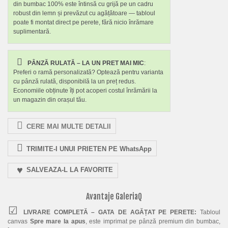
din bumbac 100% este întinsă cu grijă pe un cadru
robust din lemn și prevăzut cu agățătoare — tabloul
poate fi montat direct pe perete, fără nicio înrămare
suplimentară.
PÂNZĂ RULATĂ – LA UN PRET MAI MIC
:
Preferi o ramă personalizată? Optează pentru varianta
cu pânză rulată, disponibilă la un preț redus.
Economiile obținute îți pot acoperi costul înrămării la
un magazin din orașul tău.
CERE MAI MULTE DETALII
TRIMITE-I UNUI PRIETEN PE WhatsApp
SALVEAZA-L LA FAVORITE
Avantaje GaleriaQ
LIVRARE COMPLETĂ – GATA DE AGĂȚAT PE PERETE:
Tabloul
canvas
Spre mare la apus
, este imprimat pe pânză premium din bumbac,