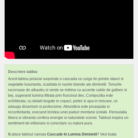
Descriere tablou
Acest tablou pictural surprinde o cascada ce curge lin printre stanci si
vegetatie luxurianta, scaldata in razele blande ale diminetii. Tonurile
racoroase de albastru si verde se imbina cu accente calde de galben si
bej, sugerand lumina filtrata prin frunzisul des. Compozitia este
echilibrata, cu detalii bogate in copaci, pietre si apa in miscare, ce
adauga dinamism si profunzime. Atmosfera este proaspata si
reconfortanta, evocand linistea unei paduri montane izolate. Pensulatia
libera si vibranta confera energie si naturalete scenei. Tabloul inspira un
sentiment de eliberare si conectare cu natura pura.
Iti place tabloul canvas
Cascade In Lumina Diminetii
? Vezi toata