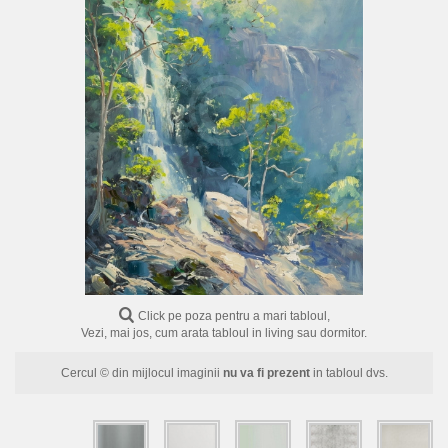
FLORI
PORTRETE
ABSTRACTE
MODERNE
DECORATIVE
Click pe poza pentru a mari tabloul,
Vezi, mai jos, cum arata tabloul in living sau dormitor.
Cercul © din mijlocul imaginii
nu va fi prezent
in tabloul dvs.