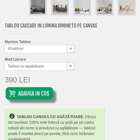
TABLOU CASCADE IN LUMINA DIMINETII PE CANVAS
Marime Tablou
45x60cm
Mod Livrare
Tablou cu agatatoare
390 LEI
ADAUGA IN COS
TABLOU CANVAS CU AGĂȚĂTOARE
: Pânza
din bumbac 100% este întinsă cu grijă pe un cadru
robust din lemn și prevăzut cu agățătoare — tabloul
poate fi montat direct pe perete, fără nicio înrămare
suplimentară.