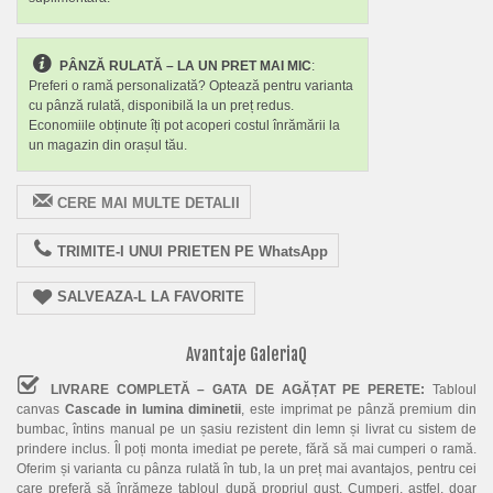
PÂNZĂ RULATĂ – LA UN PRET MAI MIC
:
Preferi o ramă personalizată? Optează pentru varianta
cu pânză rulată, disponibilă la un preț redus.
Economiile obținute îți pot acoperi costul înrămării la
un magazin din orașul tău.
CERE MAI MULTE DETALII
TRIMITE-I UNUI PRIETEN PE WhatsApp
SALVEAZA-L LA FAVORITE
Avantaje GaleriaQ
LIVRARE COMPLETĂ – GATA DE AGĂȚAT PE PERETE:
Tabloul
canvas
Cascade in lumina diminetii
, este imprimat pe pânză premium din
bumbac, întins manual pe un șasiu rezistent din lemn și livrat cu sistem de
prindere inclus. Îl poți monta imediat pe perete, fără să mai cumperi o ramă.
Oferim și varianta cu pânza rulată în tub, la un preț mai avantajos, pentru cei
care preferă să înrămeze tabloul după propriul gust. Cumperi, astfel, doar