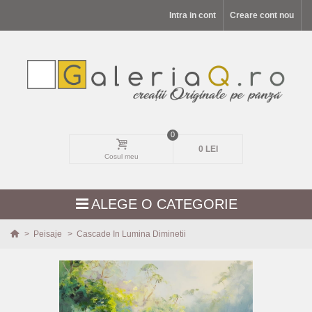
Intra in cont
Creare cont nou
0
0 LEI
Cosul meu
ALEGE O CATEGORIE
>
Peisaje
>
Cascade In Lumina Diminetii
MODELE NOI
PEISAJE