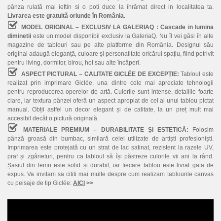
pânza rulată mai ieftin si o poti duce la înrămat direct in localitatea ta.
Livrarea este gratuită oriunde în România.
MODEL ORIGINAL – EXCLUSIV LA GALERIAQ :
Cascade in lumina
diminetii
este un model disponibil exclusiv la GaleriaQ. Nu îl vei găsi în alte
magazine de tablouri sau pe alte platforme din România. Designul său
original adaugă eleganță, culoare și personalitate oricărui spațiu, fiind potrivit
pentru living, dormitor, birou, hol sau alte încăperi.
ASPECT PICTURAL – CALITATE GICLÉE DE EXCEPȚIE:
Tabloul este
realizat prin imprimare Giclée, una dintre cele mai apreciate tehnologii
pentru reproducerea operelor de artă. Culorile sunt intense, detaliile foarte
clare, iar textura pânzei oferă un aspect apropiat de cel al unui tablou pictat
manual. Obții astfel un decor elegant și de calitate, la un preț mult mai
accesibil decât o pictură originală.
MATERIALE PREMIUM – DURABILITATE ȘI ESTETICĂ:
Folosim
pânză groasă din bumbac, similară celei utilizate de artiști profesioniști.
Imprimarea este protejată cu un strat de lac satinat, rezistent la razele UV,
praf și zgârieturi, pentru ca tabloul să își păstreze culorile vii ani la rând.
Șasiul din lemn este solid și durabil, iar fiecare tablou este livrat gata de
expus. Va invitam sa cititi mai multe despre cum realizam tablourile canvas
cu peisaje de tip Giclée:
AICI
>>