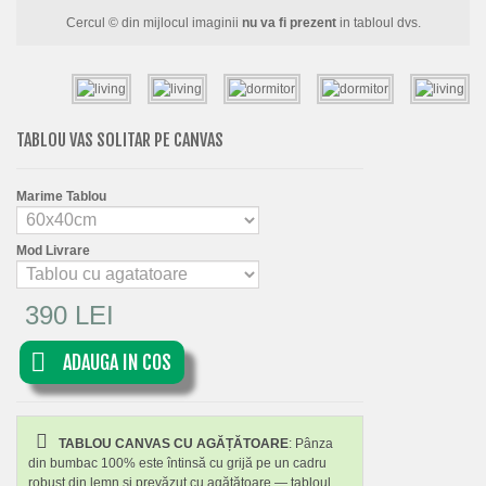
FLORI
Cercul © din mijlocul imaginii
nu va fi prezent
in tabloul dvs.
PORTRETE
ABSTRACTE
MODERNE
TABLOU VAS SOLITAR PE CANVAS
DECORATIVE
Marime Tablou
Mod Livrare
390 LEI
ADAUGA IN COS
TABLOU CANVAS CU AGĂȚĂTOARE
: Pânza
din bumbac 100% este întinsă cu grijă pe un cadru
robust din lemn și prevăzut cu agățătoare — tabloul