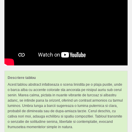
Descriere tablou
Acest tablou abstract infatiseaza o scena linistita pe o plaja pustie, unde
o barca alba cu accente colorate sta ancorata pe nisipul auriu sub cerul
senin. Marea calma, pictata in nuante vibrante de turcoaz si albastru
adanc, se intinde pana la orizont, oferind un contrast armonios cu tarmul
luminos. Umbra lunga a barcii sugereaza o lumina puternica si clara,
probabil de dimineata sau de dupa-amiaza tarzie. Cerul deschis, cu
cativa nori moi, adauga echilibru si spatiu compozitiei. Tabloul transmite
o senzatie de solitudine senina, libertate si contemplatie, evocand
frumusetea momentelor simple in natura.