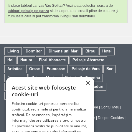
Iti place tabloul canvas
Vas Solitar
? Vezi toata colectia noastra de
tablouri peisaje pe panza
si descopera alte creatii pline de culoare și
frumusete care iti pot transforma livingul sau dormitorul.
Living
Dormitor
Dimensiuni Mari
Birou
Hotel
Hol
Natura
Flori Abstracte
Peisaje Abstracte
Artistice
Orase
Frumoase
Peisaje de Vara
Bar
Japoneze
Peisaje Marine
Peisaje De Toamna
×
Acest site web folosește
Minimaliste
Salon
Cai
Feng Shui
Nuduri
cookie-uri
Trandafiri
Vintage
Floarea Soarelui
Folosim cookie-uri pentru a personaliza
Contact
|
Despre galeriaq
|
Calitatea Tablourilor Giclee
|
Contul Meu
|
conținutul, reclamele și pentru a ne analiza
Tablouri la Comanda
traficul. De asemenea, împărtășim
Politica de Livrare si Retur
|
Politica de Confidentialitate
|
Despre Cookies
|
informații despre utilizarea site-ului nostru
Termeni si Conditii de Utilizare
cu partenerii noștri de publicitate și analiză,
care le pot combina cu alte informații pe