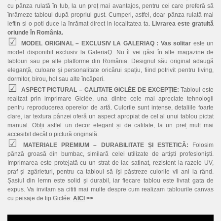
cu pânza rulată în tub, la un preț mai avantajos, pentru cei care preferă să
înrămeze tabloul după propriul gust. Cumperi, astfel, doar pânza rulată mai
ieftin si o poti duce la înrămat direct in localitatea ta.
Livrarea este gratuită
oriunde în România.
MODEL ORIGINAL – EXCLUSIV LA GALERIAQ :
Vas solitar
este un
model disponibil exclusiv la GaleriaQ. Nu îl vei găsi în alte magazine de
tablouri sau pe alte platforme din România. Designul său original adaugă
eleganță, culoare și personalitate oricărui spațiu, fiind potrivit pentru living,
dormitor, birou, hol sau alte încăperi.
ASPECT PICTURAL – CALITATE GICLÉE DE EXCEPȚIE:
Tabloul este
realizat prin imprimare Giclée, una dintre cele mai apreciate tehnologii
pentru reproducerea operelor de artă. Culorile sunt intense, detaliile foarte
clare, iar textura pânzei oferă un aspect apropiat de cel al unui tablou pictat
manual. Obții astfel un decor elegant și de calitate, la un preț mult mai
accesibil decât o pictură originală.
MATERIALE PREMIUM – DURABILITATE ȘI ESTETICĂ:
Folosim
pânză groasă din bumbac, similară celei utilizate de artiști profesioniști.
Imprimarea este protejată cu un strat de lac satinat, rezistent la razele UV,
praf și zgârieturi, pentru ca tabloul să își păstreze culorile vii ani la rând.
Șasiul din lemn este solid și durabil, iar fiecare tablou este livrat gata de
expus. Va invitam sa cititi mai multe despre cum realizam tablourile canvas
cu peisaje de tip Giclée:
AICI
>>