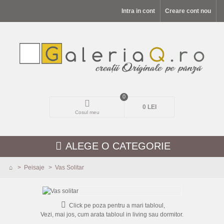
Intra in cont
Creare cont nou
0
0 LEI
Cosul meu
ALEGE O CATEGORIE
>
Peisaje
>
Vas Solitar
MODELE NOI
PEISAJE
Click pe poza pentru a mari tabloul,
Vezi, mai jos, cum arata tabloul in living sau dormitor.