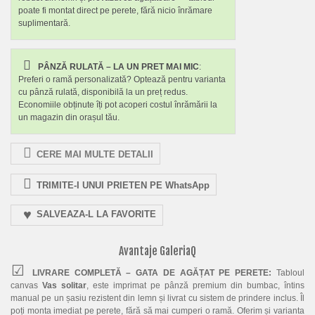
poate fi montat direct pe perete, fără nicio înrămare
suplimentară.
PÂNZĂ RULATĂ – LA UN PRET MAI MIC
:
Preferi o ramă personalizată? Optează pentru varianta
cu pânză rulată, disponibilă la un preț redus.
Economiile obținute îți pot acoperi costul înrămării la
un magazin din orașul tău.
CERE MAI MULTE DETALII
TRIMITE-I UNUI PRIETEN PE WhatsApp
SALVEAZA-L LA FAVORITE
Avantaje GaleriaQ
LIVRARE COMPLETĂ – GATA DE AGĂȚAT PE PERETE:
Tabloul
canvas
Vas solitar
, este imprimat pe pânză premium din bumbac, întins
manual pe un șasiu rezistent din lemn și livrat cu sistem de prindere inclus. Îl
poți monta imediat pe perete, fără să mai cumperi o ramă. Oferim și varianta