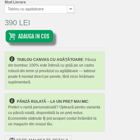
Mod Livrare
Tablou cu agatatoare
390 LEI
ADAUGA IN COS
TABLOU CANVAS CU AGĂȚĂTOARE
: Pânza
din bumbac 100% este întinsă cu grijă pe un cadru
robust din lemn și prevăzut cu agățătoare — tabloul
poate fi montat direct pe perete, fără nicio înrămare
suplimentară.
PÂNZĂ RULATĂ – LA UN PRET MAI MIC
:
Preferi o ramă personalizată? Optează pentru varianta
cu pânză rulată, disponibilă la un preț redus.
Economiile obținute îți pot acoperi costul înrămării la
un magazin din orașul tău.