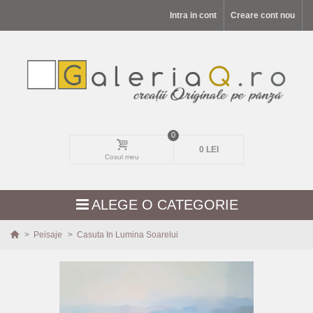
Intra in cont
Creare cont nou
0
0 LEI
Cosul meu
ALEGE O CATEGORIE
>
Peisaje
>
Casuta In Lumina Soarelui
MODELE NOI
PEISAJE