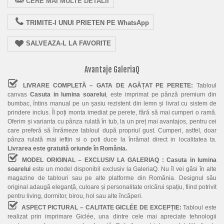
CERE MAI MULTE DETALII
TRIMITE-I UNUI PRIETEN PE WhatsApp
SALVEAZA-L LA FAVORITE
Avantaje GaleriaQ
LIVRARE COMPLETĂ – GATA DE AGĂȚAT PE PERETE:
Tabloul
canvas
Casuta in lumina soarelui
, este imprimat pe pânză premium din
bumbac, întins manual pe un șasiu rezistent din lemn și livrat cu sistem de
prindere inclus. Îl poți monta imediat pe perete, fără să mai cumperi o ramă.
Oferim și varianta cu pânza rulată în tub, la un preț mai avantajos, pentru cei
care preferă să înrămeze tabloul după propriul gust. Cumperi, astfel, doar
pânza rulată mai ieftin si o poti duce la înrămat direct in localitatea ta.
Livrarea este gratuită oriunde în România.
MODEL ORIGINAL – EXCLUSIV LA GALERIAQ :
Casuta in lumina
soarelui
este un model disponibil exclusiv la GaleriaQ. Nu îl vei găsi în alte
magazine de tablouri sau pe alte platforme din România. Designul său
original adaugă eleganță, culoare și personalitate oricărui spațiu, fiind potrivit
pentru living, dormitor, birou, hol sau alte încăperi.
ASPECT PICTURAL – CALITATE GICLÉE DE EXCEPȚIE:
Tabloul este
realizat prin imprimare Giclée, una dintre cele mai apreciate tehnologii