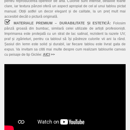
pentru reproducerea operelor de artă. Culorile sunt intense, detaliile foarte
clare, iar textura pânzei oferă un aspect apropiat de cel al unui tablou pictat
manual. Obții astfel un decor elegant și de calitate, la un preț mult mai
accesibil decât o pictură originală.
MATERIALE PREMIUM – DURABILITATE ȘI ESTETICĂ:
Folosim
pânză groasă din bumbac, similară celei utilizate de artiști profesioniști.
Imprimarea este protejată cu un strat de lac satinat, rezistent la razele UV,
praf și zgârieturi, pentru ca tabloul să își păstreze culorile vii ani la rând.
Șasiul din lemn este solid și durabil, iar fiecare tablou este livrat gata de
expus. Va invitam sa cititi mai multe despre cum realizam tablourile canvas
cu peisaje de tip Giclée:
AICI
>>