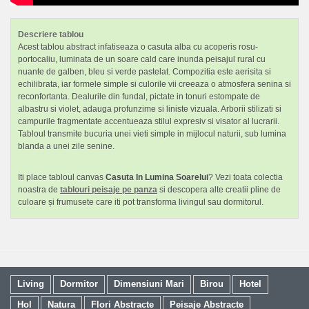
Descriere tablou
Acest tablou abstract infatiseaza o casuta alba cu acoperis rosu-
portocaliu, luminata de un soare cald care inunda peisajul rural cu
nuante de galben, bleu si verde pastelat. Compozitia este aerisita si
echilibrata, iar formele simple si culorile vii creeaza o atmosfera senina si
reconfortanta. Dealurile din fundal, pictate in tonuri estompate de
albastru si violet, adauga profunzime si liniste vizuala. Arborii stilizati si
campurile fragmentate accentueaza stilul expresiv si visator al lucrarii.
Tabloul transmite bucuria unei vieti simple in mijlocul naturii, sub lumina
blanda a unei zile senine.
Iti place tabloul canvas
Casuta In Lumina Soarelui
? Vezi toata colectia
noastra de
tablouri peisaje pe panza
si descopera alte creatii pline de
culoare și frumusete care iti pot transforma livingul sau dormitorul.
Living
Dormitor
Dimensiuni Mari
Birou
Hotel
Hol
Natura
Flori Abstracte
Peisaje Abstracte