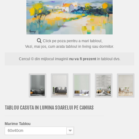
FLORI
PORTRETE
ABSTRACTE
MODERNE
Click pe poza pentru a mari tabloul,
Vezi, mai jos, cum arata tabloul in living sau dormitor.
DECORATIVE
Cercul © din mijlocul imaginii
nu va fi prezent
in tabloul dvs.
TABLOU CASUTA IN LUMINA SOARELUI PE CANVAS
Marime Tablou
60x40cm