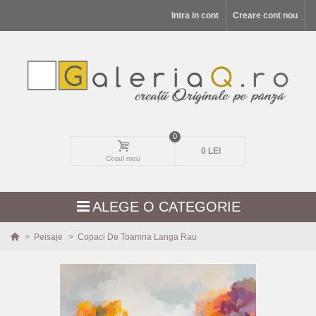
Intra in cont
Creare cont nou
0
0 LEI
Cosul meu
ALEGE O CATEGORIE
>
Peisaje
>
Copaci De Toamna Langa Rau
MODELE NOI
PEISAJE