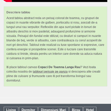
Descriere tablou
Acest tablou abstract reda un peisaj colorat de toamna, cu grupuri de
copaci in nuante vibrante de galben, portocaliu si rosu, asezati de-a
lungul unui rau serpuitor. Reflexiile din apa sunt pictate in tonuri de
albastru deschis si mov pastelat, adaugand profunzime si armonie
vizuala. Peisajul din fundal este stilizat, cu dealuri si campuri in nuante
blande de bej, verde si albastru, care contrasteaza cu cerul acoperit de
nori gri deschisi. Tabloul este realizat cu tuse spontane si expresive, care
confera energie si prospetime scenei. Este o lucrare care transmite
caldura si liniste, ideala pentru un interior care doreste sa aduca natura
si culoarea in prim-plan.
Iti place tabloul canvas
Copaci De Toamna Langa Rau
? Vezi toata
colectia noastra de
tablouri peisaje pe panza
si descopera alte creatii
pline de culoare și frumusete care iti pot transforma livingul sau
dormitorul.
Living
Dormitor
Dimensiuni Mari
Birou
Hotel