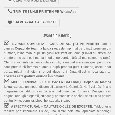
CERE MAI MULTE DETALII
TRIMITE-I UNUI PRIETEN PE WhatsApp
SALVEAZA-L LA FAVORITE
Avantaje GaleriaQ
LIVRARE COMPLETĂ – GATA DE AGĂȚAT PE PERETE:
Tabloul
canvas
Copaci de toamna langa rau
, este imprimat pe pânză premium din
bumbac, întins manual pe un șasiu rezistent din lemn și livrat cu sistem de
prindere inclus. Îl poți monta imediat pe perete, fără să mai cumperi o ramă.
Oferim și varianta cu pânza rulată în tub, la un preț mai avantajos, pentru cei
care preferă să înrămeze tabloul după propriul gust. Cumperi, astfel, doar
pânza rulată mai ieftin si o poti duce la înrămat direct in localitatea ta.
Livrarea este gratuită oriunde în România.
MODEL ORIGINAL – EXCLUSIV LA GALERIAQ :
Copaci de toamna
langa rau
este un model disponibil exclusiv la GaleriaQ. Nu îl vei găsi în alte
magazine de tablouri sau pe alte platforme din România. Designul său
original adaugă eleganță, culoare și personalitate oricărui spațiu, fiind potrivit
pentru living, dormitor, birou, hol sau alte încăperi.
ASPECT PICTURAL – CALITATE GICLÉE DE EXCEPȚIE:
Tabloul este
realizat prin imprimare Giclée, una dintre cele mai apreciate tehnologii