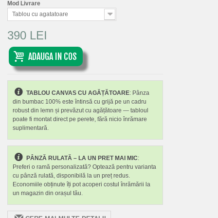
Mod Livrare
Tablou cu agatatoare
390 LEI
ADAUGA IN COS
TABLOU CANVAS CU AGĂȚĂTOARE
: Pânza
din bumbac 100% este întinsă cu grijă pe un cadru
robust din lemn și prevăzut cu agățătoare — tabloul
poate fi montat direct pe perete, fără nicio înrămare
suplimentară.
PÂNZĂ RULATĂ – LA UN PRET MAI MIC
:
Preferi o ramă personalizată? Optează pentru varianta
cu pânză rulată, disponibilă la un preț redus.
Economiile obținute îți pot acoperi costul înrămării la
un magazin din orașul tău.