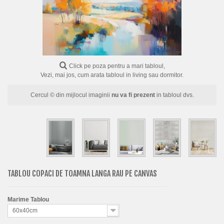
FLORI
PORTRETE
ABSTRACTE
MODERNE
Click pe poza pentru a mari tabloul,
Vezi, mai jos, cum arata tabloul in living sau dormitor.
DECORATIVE
Cercul © din mijlocul imaginii
nu va fi prezent
in tabloul dvs.
TABLOU COPACI DE TOAMNA LANGA RAU PE CANVAS
Marime Tablou
60x40cm