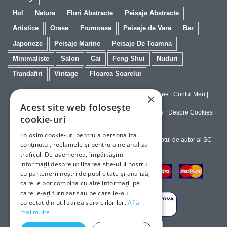
Hol
Natura
Flori Abstracte
Peisaje Abstracte
Artistice
Orase
Frumoase
Peisaje de Vara
Bar
Japoneze
Peisaje Marine
Peisaje De Toamna
Minimaliste
Salon
Cai
Feng Shui
Nuduri
Trandafiri
Vintage
Floarea Soarelui
Contact
|
Despre galeriaq
|
Calitatea Tablourilor Giclee
|
Contul Meu
|
×
Tablouri la Comanda
Acest site web folosește
Politica de Livrare si Retur
|
Politica de Confidentialitate
|
Despre Cookies
|
cookie-uri
Termeni si Conditii de Utilizare
Folosim cookie-uri pentru a personaliza
Copyright © 2023-2026 - Textele şi imaginile sub dreptul de autor al SC
conținutul, reclamele și pentru a ne analiza
ArtInvest SRL
traficul. De asemenea, împărtășim
informații despre utilizarea site-ului nostru
cu partenerii noștri de publicitate și analiză,
care le pot combina cu alte informații pe
care le-ați furnizat sau pe care le-au
colectat din utilizarea serviciilor lor.
Află
mai multe