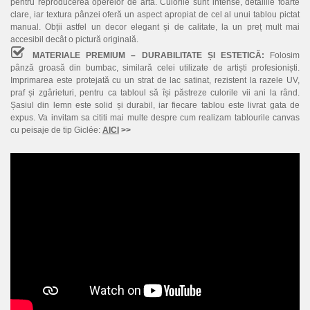
pentru reproducerea operelor de artă. Culorile sunt intense, detaliile foarte
clare, iar textura pânzei oferă un aspect apropiat de cel al unui tablou pictat
manual. Obții astfel un decor elegant și de calitate, la un preț mult mai
accesibil decât o pictură originală.
MATERIALE PREMIUM – DURABILITATE ȘI ESTETICĂ:
Folosim
pânză groasă din bumbac, similară celei utilizate de artiști profesioniști.
Imprimarea este protejată cu un strat de lac satinat, rezistent la razele UV,
praf și zgârieturi, pentru ca tabloul să își păstreze culorile vii ani la rând.
Șasiul din lemn este solid și durabil, iar fiecare tablou este livrat gata de
expus. Va invitam sa cititi mai multe despre cum realizam tablourile canvas
cu peisaje de tip Giclée:
AICI
>>