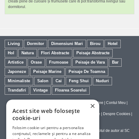
creatii pline de culoare și frumusete care iti pot transforma livingul sau
dormitorul.
Living
Dormitor
Dimensiuni Mari
Birou
Hotel
Hol
Natura
Flori Abstracte
Peisaje Abstracte
Artistice
Orase
Frumoase
Peisaje de Vara
Bar
Japoneze
Peisaje Marine
Peisaje De Toamna
Minimaliste
Salon
Cai
Feng Shui
Nuduri
Trandafiri
Vintage
Floarea Soarelui
Contact
|
Despre galeriaq
|
Calitatea Tablourilor Giclee
|
Contul Meu
|
×
Tablouri la Comanda
Acest site web folosește
Politica de Livrare si Retur
|
Politica de Confidentialitate
|
Despre Cookies
|
cookie-uri
Termeni si Conditii de Utilizare
Folosim cookie-uri pentru a personaliza
Copyright © 2023-2026 - Textele şi imaginile sub dreptul de autor al SC
conținutul, reclamele și pentru a ne analiza
ArtInvest SRL