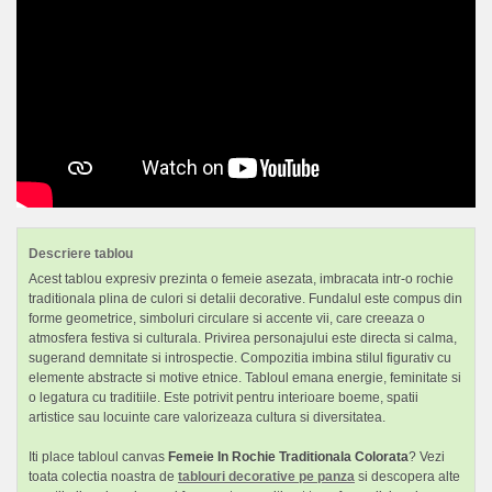
Descriere tablou
Acest tablou expresiv prezinta o femeie asezata, imbracata intr-o rochie
traditionala plina de culori si detalii decorative. Fundalul este compus din
forme geometrice, simboluri circulare si accente vii, care creeaza o
atmosfera festiva si culturala. Privirea personajului este directa si calma,
sugerand demnitate si introspectie. Compozitia imbina stilul figurativ cu
elemente abstracte si motive etnice. Tabloul emana energie, feminitate si
o legatura cu traditiile. Este potrivit pentru interioare boeme, spatii
artistice sau locuinte care valorizeaza cultura si diversitatea.
Iti place tabloul canvas
Femeie In Rochie Traditionala Colorata
? Vezi
toata colectia noastra de
tablouri decorative pe panza
si descopera alte