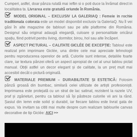
Cumperi, astfel, doar pânza rulată mai ieftin si o poti duce la înrămat direct in
localitatea ta.
Livrarea este gratuită oriunde în România.
MODEL ORIGINAL – EXCLUSIV LA GALERIAQ :
Femeie in rochie
traditionala colorata
este un model disponibil exclusiv la GaleriaQ. Nu îl vei
găsi în alte magazine de tablouri sau pe alte platforme din România.
Designul său original adaugă eleganță, culoare și personalitate oricărui
spațiu, fiind potrivit pentru living, dormitor, birou, hol sau alte încăperi.
ASPECT PICTURAL – CALITATE GICLÉE DE EXCEPȚIE:
Tabloul este
realizat prin imprimare Giclée, una dintre cele mai apreciate tehnologii
pentru reproducerea operelor de artă. Culorile sunt intense, detaliile foarte
clare, iar textura pânzei oferă un aspect apropiat de cel al unui tablou pictat
manual. Obții astfel un decor elegant și de calitate, la un preț mult mai
accesibil decât o pictură originală.
MATERIALE PREMIUM – DURABILITATE ȘI ESTETICĂ:
Folosim
pânză groasă din bumbac, similară celei utilizate de artiști profesioniști.
Imprimarea este protejată cu un strat de lac satinat, rezistent la razele UV,
praf și zgârieturi, pentru ca tabloul să își păstreze culorile vii ani la rând.
Șasiul din lemn este solid și durabil, iar fiecare tablou este livrat gata de
expus. Va invitam sa cititi mai multe despre cum realizam tablourile canvas
decorative de tip Giclée:
AICI
>>