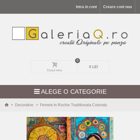
Intra in cont
Creare cont nou
0
0 LEI
Cosul meu
ALEGE O CATEGORIE
>
Decorative
>
Femeie In Rochie Traditionala Colorata
MODELE NOI
PEISAJE