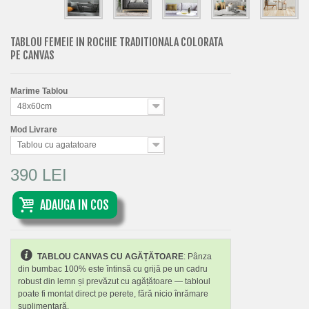
TABLOU FEMEIE IN ROCHIE TRADITIONALA COLORATA
PE CANVAS
Marime Tablou
48x60cm
Mod Livrare
Tablou cu agatatoare
390 LEI
ADAUGA IN COS
TABLOU CANVAS CU AGĂȚĂTOARE
: Pânza
din bumbac 100% este întinsă cu grijă pe un cadru
robust din lemn și prevăzut cu agățătoare — tabloul
poate fi montat direct pe perete, fără nicio înrămare
suplimentară.