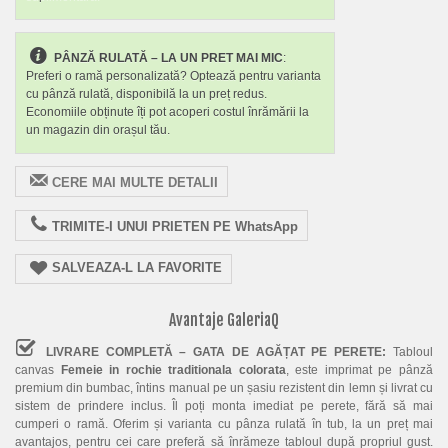
PÂNZĂ RULATĂ – LA UN PRET MAI MIC
:
Preferi o ramă personalizată? Optează pentru varianta
cu pânză rulată, disponibilă la un preț redus.
Economiile obținute îți pot acoperi costul înrămării la
un magazin din orașul tău.
CERE MAI MULTE DETALII
TRIMITE-I UNUI PRIETEN PE WhatsApp
SALVEAZA-L LA FAVORITE
Avantaje GaleriaQ
LIVRARE COMPLETĂ – GATA DE AGĂȚAT PE PERETE:
Tabloul
canvas
Femeie in rochie traditionala colorata
, este imprimat pe pânză
premium din bumbac, întins manual pe un șasiu rezistent din lemn și livrat cu
sistem de prindere inclus. Îl poți monta imediat pe perete, fără să mai
cumperi o ramă. Oferim și varianta cu pânza rulată în tub, la un preț mai
avantajos, pentru cei care preferă să înrămeze tabloul după propriul gust.