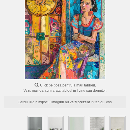
FLORI
PORTRETE
ABSTRACTE
MODERNE
DECORATIVE
Click pe poza pentru a mari tabloul,
Vezi, mai jos, cum arata tabloul in living sau dormitor.
Cercul © din mijlocul imaginii
nu va fi prezent
in tabloul dvs.