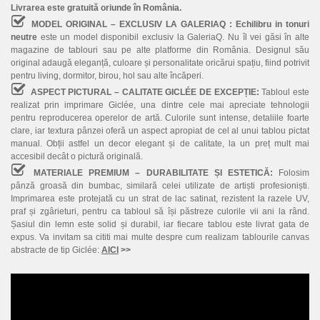
Livrarea este gratuită oriunde în România.
MODEL ORIGINAL – EXCLUSIV LA GALERIAQ :
Echilibru in tonuri
neutre
este un model disponibil exclusiv la GaleriaQ. Nu îl vei găsi în alte
magazine de tablouri sau pe alte platforme din România. Designul său
original adaugă eleganță, culoare și personalitate oricărui spațiu, fiind potrivit
pentru living, dormitor, birou, hol sau alte încăperi.
ASPECT PICTURAL – CALITATE GICLÉE DE EXCEPȚIE:
Tabloul este
realizat prin imprimare Giclée, una dintre cele mai apreciate tehnologii
pentru reproducerea operelor de artă. Culorile sunt intense, detaliile foarte
clare, iar textura pânzei oferă un aspect apropiat de cel al unui tablou pictat
manual. Obții astfel un decor elegant și de calitate, la un preț mult mai
accesibil decât o pictură originală.
MATERIALE PREMIUM – DURABILITATE ȘI ESTETICĂ:
Folosim
pânză groasă din bumbac, similară celei utilizate de artiști profesioniști.
Imprimarea este protejată cu un strat de lac satinat, rezistent la razele UV,
praf și zgârieturi, pentru ca tabloul să își păstreze culorile vii ani la rând.
Șasiul din lemn este solid și durabil, iar fiecare tablou este livrat gata de
expus. Va invitam sa cititi mai multe despre cum realizam tablourile canvas
abstracte de tip Giclée:
AICI
>>