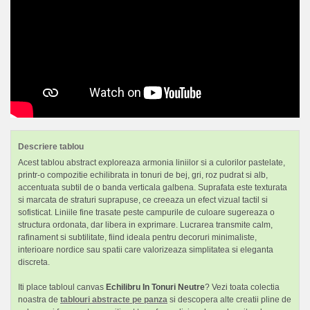
Descriere tablou
Acest tablou abstract exploreaza armonia liniilor si a culorilor pastelate,
printr-o compozitie echilibrata in tonuri de bej, gri, roz pudrat si alb,
accentuata subtil de o banda verticala galbena. Suprafata este texturata
si marcata de straturi suprapuse, ce creeaza un efect vizual tactil si
sofisticat. Liniile fine trasate peste campurile de culoare sugereaza o
structura ordonata, dar libera in exprimare. Lucrarea transmite calm,
rafinament si subtilitate, fiind ideala pentru decoruri minimaliste,
interioare nordice sau spatii care valorizeaza simplitatea si eleganta
discreta.
Iti place tabloul canvas
Echilibru In Tonuri Neutre
? Vezi toata colectia
noastra de
tablouri abstracte pe panza
si descopera alte creatii pline de