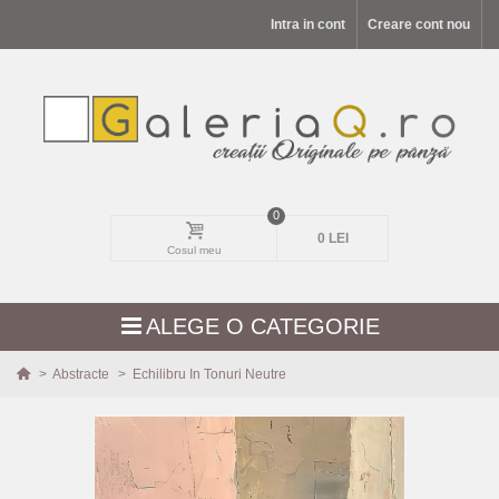
Intra in cont
Creare cont nou
0
0 LEI
Cosul meu
ALEGE O CATEGORIE
>
Abstracte
>
Echilibru In Tonuri Neutre
MODELE NOI
PEISAJE