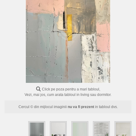
FLORI
PORTRETE
ABSTRACTE
MODERNE
DECORATIVE
Click pe poza pentru a mari tabloul,
Vezi, mai jos, cum arata tabloul in living sau dormitor.
Cercul © din mijlocul imaginii
nu va fi prezent
in tabloul dvs.