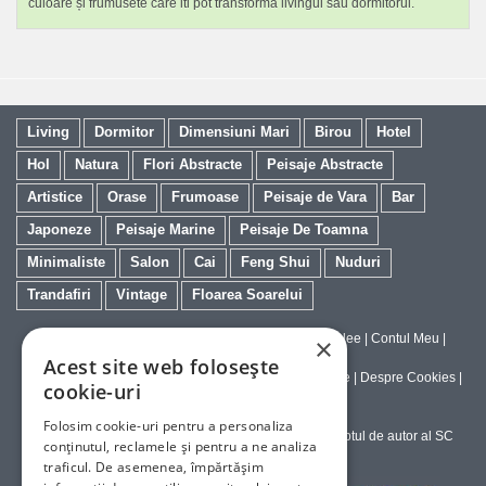
culoare și frumusete care iti pot transforma livingul sau dormitorul.
Living
Dormitor
Dimensiuni Mari
Birou
Hotel
Hol
Natura
Flori Abstracte
Peisaje Abstracte
Artistice
Orase
Frumoase
Peisaje de Vara
Bar
Japoneze
Peisaje Marine
Peisaje De Toamna
Minimaliste
Salon
Cai
Feng Shui
Nuduri
Trandafiri
Vintage
Floarea Soarelui
Contact
|
Despre galeriaq
|
Calitatea Tablourilor Giclee
|
Contul Meu
|
×
Tablouri la Comanda
Acest site web folosește
Politica de Livrare si Retur
|
Politica de Confidentialitate
|
Despre Cookies
|
cookie-uri
Termeni si Conditii de Utilizare
Folosim cookie-uri pentru a personaliza
Copyright © 2023-2026 - Textele şi imaginile sub dreptul de autor al SC
conținutul, reclamele și pentru a ne analiza
ArtInvest SRL
traficul. De asemenea, împărtășim