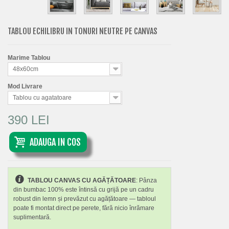
TABLOU ECHILIBRU IN TONURI NEUTRE PE CANVAS
Marime Tablou
48x60cm
Mod Livrare
Tablou cu agatatoare
390 LEI
ADAUGA IN COS
TABLOU CANVAS CU AGĂȚĂTOARE
: Pânza
din bumbac 100% este întinsă cu grijă pe un cadru
robust din lemn și prevăzut cu agățătoare — tabloul
poate fi montat direct pe perete, fără nicio înrămare
suplimentară.