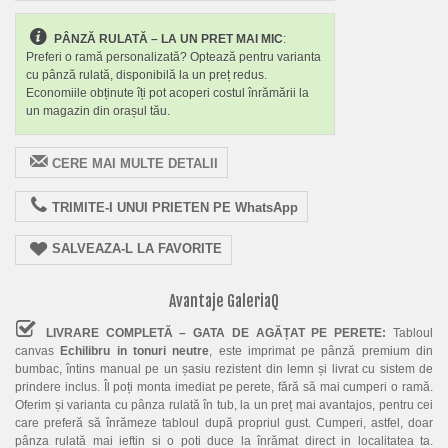
PÂNZĂ RULATĂ – LA UN PRET MAI MIC
:
Preferi o ramă personalizată? Optează pentru varianta
cu pânză rulată, disponibilă la un preț redus.
Economiile obținute îți pot acoperi costul înrămării la
un magazin din orașul tău.
CERE MAI MULTE DETALII
TRIMITE-I UNUI PRIETEN PE WhatsApp
SALVEAZA-L LA FAVORITE
Avantaje GaleriaQ
LIVRARE COMPLETĂ – GATA DE AGĂȚAT PE PERETE:
Tabloul
canvas
Echilibru in tonuri neutre
, este imprimat pe pânză premium din
bumbac, întins manual pe un șasiu rezistent din lemn și livrat cu sistem de
prindere inclus. Îl poți monta imediat pe perete, fără să mai cumperi o ramă.
Oferim și varianta cu pânza rulată în tub, la un preț mai avantajos, pentru cei
care preferă să înrămeze tabloul după propriul gust. Cumperi, astfel, doar
pânza rulată mai ieftin si o poti duce la înrămat direct in localitatea ta.