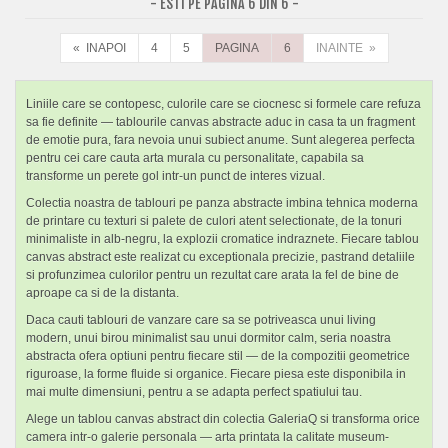
- ESTI PE PAGINA 6 DIN 6 -
« INAPOI
4
5
PAGINA
6
INAINTE »
Liniile care se contopesc, culorile care se ciocnesc si formele care refuza
sa fie definite — tablourile canvas abstracte aduc in casa ta un fragment
de emotie pura, fara nevoia unui subiect anume. Sunt alegerea perfecta
pentru cei care cauta arta murala cu personalitate, capabila sa
transforme un perete gol intr-un punct de interes vizual.
Colectia noastra de tablouri pe panza abstracte imbina tehnica moderna
de printare cu texturi si palete de culori atent selectionate, de la tonuri
minimaliste in alb-negru, la explozii cromatice indraznete. Fiecare tablou
canvas abstract este realizat cu exceptionala precizie, pastrand detaliile
si profunzimea culorilor pentru un rezultat care arata la fel de bine de
aproape ca si de la distanta.
Daca cauti tablouri de vanzare care sa se potriveasca unui living
modern, unui birou minimalist sau unui dormitor calm, seria noastra
abstracta ofera optiuni pentru fiecare stil — de la compozitii geometrice
riguroase, la forme fluide si organice. Fiecare piesa este disponibila in
mai multe dimensiuni, pentru a se adapta perfect spatiului tau.
Alege un tablou canvas abstract din colectia GaleriaQ si transforma orice
camera intr-o galerie personala — arta printata la calitate museum-