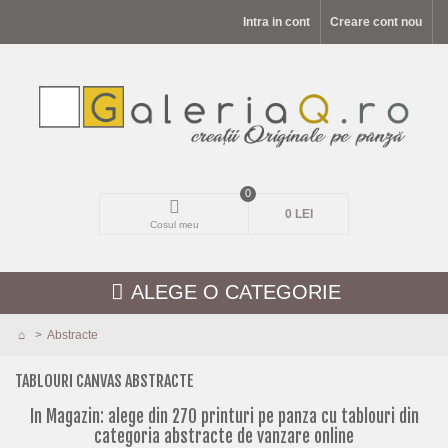
Intra in cont
Creare cont nou
0
0 LEI
Cosul meu
ALEGE O CATEGORIE
>
Abstracte
MODELE NOI
TABLOURI CANVAS ABSTRACTE
PEISAJE
In Magazin: alege din 270 printuri pe panza cu tablouri din
categoria abstracte de vanzare online