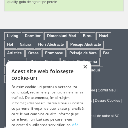
quality, gata de agatat pe perete.
Living
Dormitor
Dimensiuni Mari
Birou
Hotel
Hol
Natura
Flori Abstracte
Peisaje Abstracte
Artistice
Orase
Frumoase
Peisaje de Vara
Bar
Japoneze
Peisaje Marine
Peisaje De Toamna
×
Acest site web folosește
Minimaliste
Salon
Cai
Feng Shui
Nuduri
cookie-uri
Trandafiri
Vintage
Floarea Soarelui
Folosim cookie-uri pentru a personaliza
Contact
|
Despre galeriaq
|
Calitatea Tablourilor Giclee
|
Contul Meu
|
conținutul, reclamele și pentru a ne analiza
Tablouri la Comanda
traficul. De asemenea, împărtășim
Politica de Livrare si Retur
|
Politica de Confidentialitate
|
Despre Cookies
|
informații despre utilizarea site-ului nostru
Termeni si Conditii de Utilizare
cu partenerii noștri de publicitate și analiză,
care le pot combina cu alte informații pe
Copyright © 2023-2026 - Textele şi imaginile sub dreptul de autor al SC
care le-ați furnizat sau pe care le-au
ArtInvest SRL
colectat din utilizarea serviciilor lor.
Află