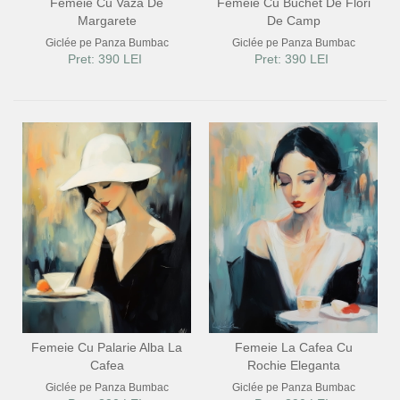
Femeie Cu Vaza De
Femeie Cu Buchet De Flori
Margarete
De Camp
Giclée pe Panza Bumbac
Giclée pe Panza Bumbac
Pret: 390 LEI
Pret: 390 LEI
Femeie Cu Palarie Alba La
Femeie La Cafea Cu
Cafea
Rochie Eleganta
Giclée pe Panza Bumbac
Giclée pe Panza Bumbac