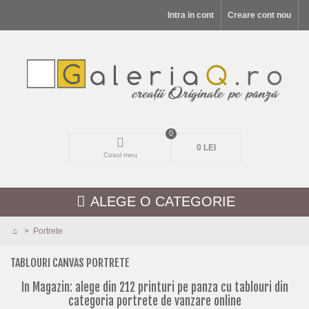
Intra in cont
Creare cont nou
0
0 LEI
Cosul meu
ALEGE O CATEGORIE
>
Portrete
MODELE NOI
TABLOURI CANVAS PORTRETE
PEISAJE
In Magazin: alege din 212 printuri pe panza cu tablouri din
categoria portrete de vanzare online