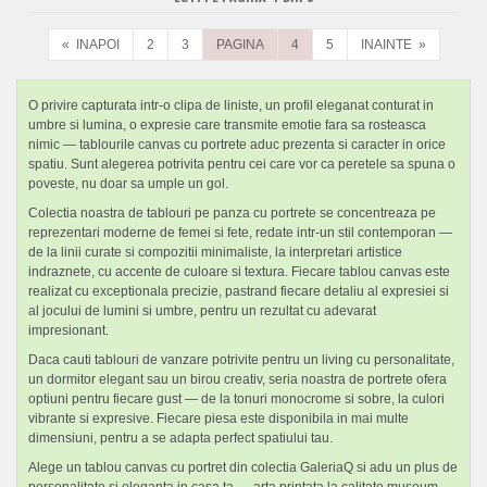
« INAPOI
2
3
PAGINA
4
5
INAINTE »
O privire capturata intr-o clipa de liniste, un profil eleganat conturat in
umbre si lumina, o expresie care transmite emotie fara sa rosteasca
nimic — tablourile canvas cu portrete aduc prezenta si caracter in orice
spatiu. Sunt alegerea potrivita pentru cei care vor ca peretele sa spuna o
poveste, nu doar sa umple un gol.
Colectia noastra de tablouri pe panza cu portrete se concentreaza pe
reprezentari moderne de femei si fete, redate intr-un stil contemporan —
de la linii curate si compozitii minimaliste, la interpretari artistice
indraznete, cu accente de culoare si textura. Fiecare tablou canvas este
realizat cu exceptionala precizie, pastrand fiecare detaliu al expresiei si
al jocului de lumini si umbre, pentru un rezultat cu adevarat
impresionant.
Daca cauti tablouri de vanzare potrivite pentru un living cu personalitate,
un dormitor elegant sau un birou creativ, seria noastra de portrete ofera
optiuni pentru fiecare gust — de la tonuri monocrome si sobre, la culori
vibrante si expresive. Fiecare piesa este disponibila in mai multe
dimensiuni, pentru a se adapta perfect spatiului tau.
Alege un tablou canvas cu portret din colectia GaleriaQ si adu un plus de