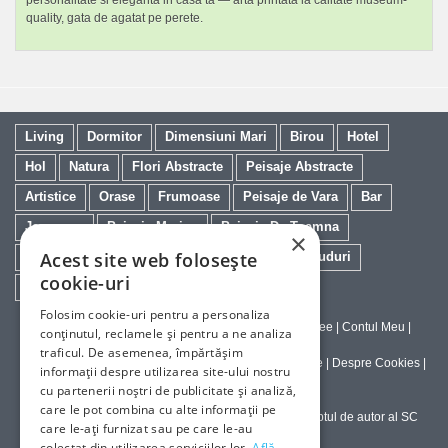
personalitate si eleganta in casa ta — arta printata la calitate museum-
quality, gata de agatat pe perete.
Living
Dormitor
Dimensiuni Mari
Birou
Hotel
Hol
Natura
Flori Abstracte
Peisaje Abstracte
Artistice
Orase
Frumoase
Peisaje de Vara
Bar
Japoneze
Peisaje Marine
Peisaje De Toamna
×
Acest site web folosește
Minimaliste
Salon
Cai
Feng Shui
Nuduri
cookie-uri
Trandafiri
Vintage
Floarea Soarelui
Folosim cookie-uri pentru a personaliza
Contact
|
Despre galeriaq
|
Calitatea Tablourilor Giclee
|
Contul Meu
|
conținutul, reclamele și pentru a ne analiza
Tablouri la Comanda
traficul. De asemenea, împărtășim
Politica de Livrare si Retur
|
Politica de Confidentialitate
|
Despre Cookies
|
informații despre utilizarea site-ului nostru
Termeni si Conditii de Utilizare
cu partenerii noștri de publicitate și analiză,
care le pot combina cu alte informații pe
Copyright © 2023-2026 - Textele şi imaginile sub dreptul de autor al SC
care le-ați furnizat sau pe care le-au
ArtInvest SRL
colectat din utilizarea serviciilor lor.
Află