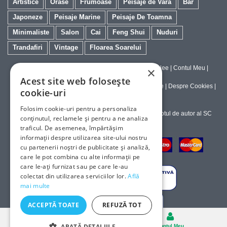
Artistice
Orase
Frumoase
Peisaje de Vara
Bar
Japoneze
Peisaje Marine
Peisaje De Toamna
Minimaliste
Salon
Cai
Feng Shui
Nuduri
Trandafiri
Vintage
Floarea Soarelui
Contact
|
Despre galeriaq
|
Calitatea Tablourilor Giclee
|
Contul Meu
|
×
Tablouri la Comanda
Acest site web folosește
Politica de Livrare si Retur
|
Politica de Confidentialitate
|
Despre Cookies
|
cookie-uri
Termeni si Conditii de Utilizare
Folosim cookie-uri pentru a personaliza
Copyright © 2023-2026 - Textele şi imaginile sub dreptul de autor al SC
conținutul, reclamele și pentru a ne analiza
ArtInvest SRL
traficul. De asemenea, împărtășim
informații despre utilizarea site-ului nostru
cu partenerii noștri de publicitate și analiză,
care le pot combina cu alte informații pe
care le-ați furnizat sau pe care le-au
colectat din utilizarea serviciilor lor.
Află
mai multe
ACCEPTĂ TOATE
REFUZĂ TOT
Desktop
ARATĂ DETALIILE
Cosul
Contul Meu