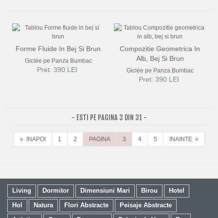
Forme Fluide In Bej Si Brun
Compozitie Geometrica In
Alb, Bej Si Brun
Giclée pe Panza Bumbac
Pret: 390 LEI
Giclée pe Panza Bumbac
Pret: 390 LEI
- ESTI PE PAGINA 3 DIN 31 -
« INAPOI
1
2
PAGINA
3
4
5
INAINTE »
Living
Dormitor
Dimensiuni Mari
Birou
Hotel
Hol
Natura
Flori Abstracte
Peisaje Abstracte