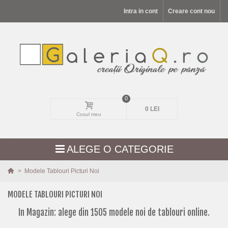
Intra in cont
Creare cont nou
0
0 LEI
Cosul meu
ALEGE O CATEGORIE
>
Modele Tablouri Picturi Noi
MODELE NOI
MODELE TABLOURI PICTURI NOI
PEISAJE
In Magazin: alege din 1505 modele noi de tablouri online.